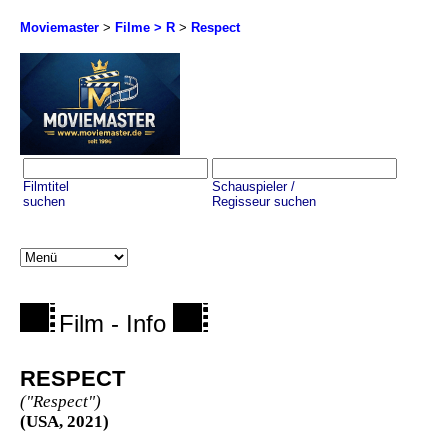
Moviemaster
>
Filme > R
>
Respect
Filmtitel
Schauspieler /
suchen
Regisseur suchen
Film - Info
RESPECT
("Respect")
(USA, 2021)