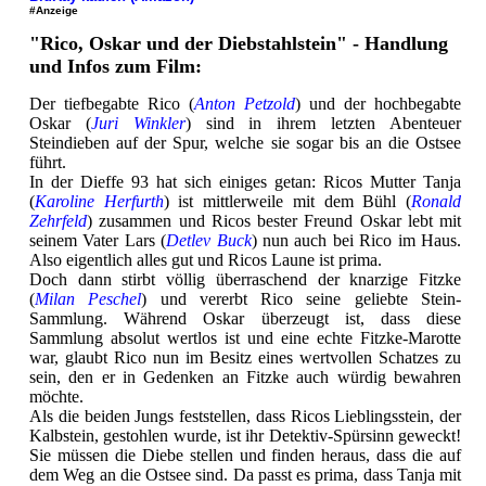
#Anzeige
"Rico, Oskar und der Diebstahlstein" - Handlung
und Infos zum Film:
Der tiefbegabte Rico (
Anton Petzold
) und der hochbegabte
Oskar (
Juri Winkler
) sind in ihrem letzten Abenteuer
Steindieben auf der Spur, welche sie sogar bis an die Ostsee
führt.
In der Dieffe 93 hat sich einiges getan: Ricos Mutter Tanja
(
Karoline Herfurth
) ist mittlerweile mit dem Bühl (
Ronald
Zehrfeld
) zusammen und Ricos bester Freund Oskar lebt mit
seinem Vater Lars (
Detlev Buck
) nun auch bei Rico im Haus.
Also eigentlich alles gut und Ricos Laune ist prima.
Doch dann stirbt völlig überraschend der knarzige Fitzke
(
Milan Peschel
) und vererbt Rico seine geliebte Stein-
Sammlung. Während Oskar überzeugt ist, dass diese
Sammlung absolut wertlos ist und eine echte Fitzke-Marotte
war, glaubt Rico nun im Besitz eines wertvollen Schatzes zu
sein, den er in Gedenken an Fitzke auch würdig bewahren
möchte.
Als die beiden Jungs feststellen, dass Ricos Lieblingsstein, der
Kalbstein, gestohlen wurde, ist ihr Detektiv-Spürsinn geweckt!
Sie müssen die Diebe stellen und finden heraus, dass die auf
dem Weg an die Ostsee sind. Da passt es prima, dass Tanja mit