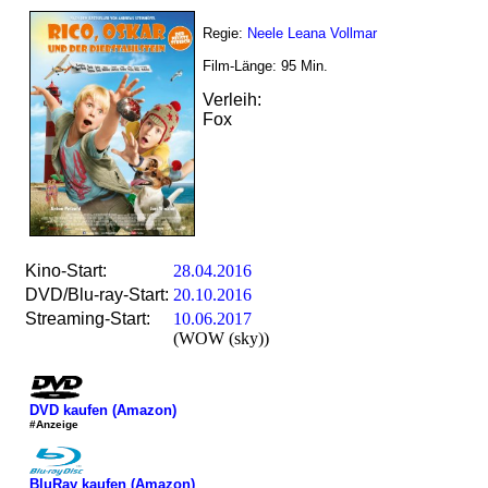
Regie:
Neele Leana Vollmar
Film-Länge:
95
Min.
Verleih:
Fox
Kino-Start:
28.04.2016
DVD/Blu-ray-Start:
20.10.2016
Streaming-Start:
10.06.2017
(WOW (sky))
DVD kaufen (Amazon)
#Anzeige
BluRay kaufen (Amazon)