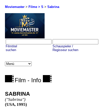
Moviemaster
>
Filme > S
>
Sabrina
Filmtitel
Schauspieler /
suchen
Regisseur suchen
Film - Info
SABRINA
("Sabrina")
(USA, 1995)