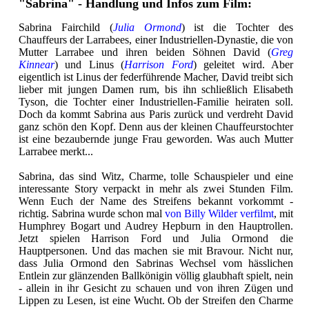
"Sabrina" - Handlung und Infos zum Film:
Sabrina Fairchild (
Julia Ormond
) ist die Tochter des
Chauffeurs der Larrabees, einer Industriellen-Dynastie, die von
Mutter Larrabee und ihren beiden Söhnen David (
Greg
Kinnear
) und Linus (
Harrison Ford
) geleitet wird. Aber
eigentlich ist Linus der federführende Macher, David treibt sich
lieber mit jungen Damen rum, bis ihn schließlich Elisabeth
Tyson, die Tochter einer Industriellen-Familie heiraten soll.
Doch da kommt Sabrina aus Paris zurück und verdreht David
ganz schön den Kopf. Denn aus der kleinen Chauffeurstochter
ist eine bezaubernde junge Frau geworden. Was auch Mutter
Larrabee merkt...
Sabrina, das sind Witz, Charme, tolle Schauspieler und eine
interessante Story verpackt in mehr als zwei Stunden Film.
Wenn Euch der Name des Streifens bekannt vorkommt -
richtig. Sabrina wurde schon mal
von Billy Wilder verfilmt
, mit
Humphrey Bogart und Audrey Hepburn in den Hauptrollen.
Jetzt spielen Harrison Ford und Julia Ormond die
Hauptpersonen. Und das machen sie mit Bravour. Nicht nur,
dass Julia Ormond den Sabrinas Wechsel vom hässlichen
Entlein zur glänzenden Ballkönigin völlig glaubhaft spielt, nein
- allein in ihr Gesicht zu schauen und von ihren Zügen und
Lippen zu Lesen, ist eine Wucht. Ob der Streifen den Charme