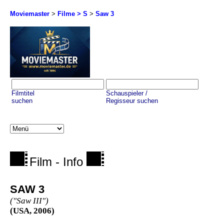
Moviemaster
>
Filme > S
>
Saw 3
Filmtitel
Schauspieler /
suchen
Regisseur suchen
Film - Info
SAW 3
("Saw III")
(USA, 2006)