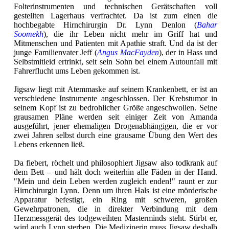
Folterinstrumenten und technischen Gerätschaften voll
gestellten Lagerhaus verfrachtet. Da ist zum einen die
hochbegabte Hirnchirurgin Dr. Lynn Denlon (
Bahar
Soomekh
), die ihr Leben nicht mehr im Griff hat und
Mitmenschen und Patienten mit Apathie straft. Und da ist der
junge Familienvater Jeff (
Angus MacFayden
), der in Hass und
Selbstmitleid ertrinkt, seit sein Sohn bei einem Autounfall mit
Fahrerflucht ums Leben gekommen ist.
Jigsaw liegt mit Atemmaske auf seinem Krankenbett, er ist an
verschiedene Instrumente angeschlossen. Der Krebstumor in
seinem Kopf ist zu bedrohlicher Größe angeschwollen. Seine
grausamen Pläne werden seit einiger Zeit von Amanda
ausgeführt, jener ehemaligen Drogenabhängigen, die er vor
zwei Jahren selbst durch eine grausame Übung den Wert des
Lebens erkennen ließ.
Da fiebert, röchelt und philosophiert Jigsaw also todkrank auf
dem Bett – und hält doch weiterhin alle Fäden in der Hand.
"Mein und dein Leben werden zugleich enden!" raunt er zur
Hirnchirurgin Lynn. Denn um ihren Hals ist eine mörderische
Apparatur befestigt, ein Ring mit schweren, großen
Gewehrpatronen, die in direkter Verbindung mit dem
Herzmessgerät des todgeweihten Masterminds steht. Stirbt er,
wird auch Lynn sterben. Die Medizinerin muss Jigsaw deshalb