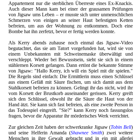
Appartement nur die sterblichen Überreste eines Ex-Knackis.
Auch dieser Mann kam bei einer der grausamen Prüfungen
von Jigsaw ums Leben – er musste sich unter unmenschlichen
Schmerzen von einigen an seiner Haut befestigten Ketten
befreien, um aus der Wohnung zu entkommen. Doch eine
Bombe hat ihn zerfetzt, bevor er fertig werden konnte.
Als Kerry abends zuhause noch einmal das Jigsaw-Video
begutachtet, das sie am Tatort vorgefunden hat, wird sie von
einem Unbekannten mit Schweinemaske überwältigt und
verschleppt. Wieder bei Bewusstsein, sieht sie sich in einem
stählernen Korsett gefangen. Dann ertönt die bekannte Stimme
von Jigsaw: "Hallo Kerry, ich will ein Spiel mit dir spielen."
Die Regeln sind einfach: Die Ermittlerin muss einen Schlüssel
aus einem Gefäß mit Säure fischen, um sich damit aus dem
Stahlkorsett befreien zu können. Gelingt ihr das nicht, wird ihr
vom Korsett der Brustkorb auseinander gerissen. Kerry greift
sich den Schlüssel, obwohl ihr die Säure die Haut von der
Hand ätzt. Sie kann sich fast befreien, als eine zweite Person in
das Todesspiel eingreift. "Sie?" kann Kerry noch fassungslos
fragen, bevor die Apparatur ihr mörderisches Werk verrichtet.
Zur gleichen Zeit haben der schwerkranke Jigsaw (
Tobin Bell
)
und seine Helferin Amanda (
Shawnee Smith
) zwei weitere
Menschen in ihre Gewalt gebracht und in ein mit allerlei