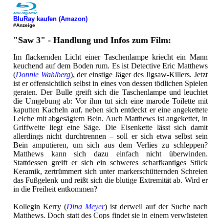
BluRay kaufen (Amazon)
#Anzeige
"Saw 3" - Handlung und Infos zum Film:
Im flackernden Licht einer Taschenlampe kriecht ein Mann
keuchend auf dem Boden rum. Es ist Detective Eric Matthews
(
Donnie Wahlberg
), der einstige Jäger des Jigsaw-Killers. Jetzt
ist er offensichtlich selbst in eines von dessen tödlichen Spielen
geraten. Der Bulle greift sich die Taschenlampe und leuchtet
die Umgebung ab: Vor ihm tut sich eine marode Toilette mit
kaputten Kacheln auf, neben sich entdeckt er eine angekettete
Leiche mit abgesägtem Bein. Auch Matthews ist angekettet, in
Griffweite liegt eine Säge. Die Eisenkette lässt sich damit
allerdings nicht durchtrennen – soll er sich etwa selbst sein
Bein amputieren, um sich aus dem Verlies zu schleppen?
Matthews kann sich dazu einfach nicht überwinden.
Stattdessen greift er sich ein schweres scharfkantiges Stück
Keramik, zertrümmert sich unter markerschütternden Schreien
das Fußgelenk und reißt sich die blutige Extremität ab. Wird er
in die Freiheit entkommen?
Kollegin Kerry (
Dina Meyer
) ist derweil auf der Suche nach
Matthews. Doch statt des Cops findet sie in einem verwüsteten