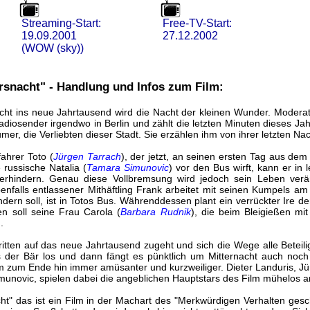
Streaming-Start:
Free-TV-Start:
19.09.2001
27.12.2002
(WOW (sky))
rsnacht" - Handlung und Infos zum Film:
ht ins neue Jahrtausend wird die Nacht der kleinen Wunder. Moderat
Radiosender irgendwo in Berlin und zählt die letzten Minuten dieses Ja
umer, die Verliebten dieser Stadt. Sie erzählen ihm von ihrer letzten N
fahrer Toto (
Jürgen Tarrach
), der jetzt, an seinen ersten Tag aus dem
e russische Natalia (
Tamara Simunovic
) vor den Bus wirft, kann er in
erhindern. Genau diese Vollbremsung wird jedoch sein Leben verä
enfalls entlassener Mithäftling Frank arbeitet mit seinen Kumpels 
ndern soll, ist in Totos Bus. Währenddessen plant ein verrückter Ire d
n soll seine Frau Carola (
Barbara Rudnik
), die beim Bleigießen mi
.
itten auf das neue Jahrtausend zugeht und sich die Wege alle Beteiligt
der Bär los und dann fängt es pünktlich um Mitternacht auch noch 
m zum Ende hin immer amüsanter und kurzweiliger. Dieter Landuris, Jü
unovic, spielen dabei die angeblichen Hauptstars des Film mühelos a
t" das ist ein Film in der Machart des "Merkwürdigen Verhalten geschl