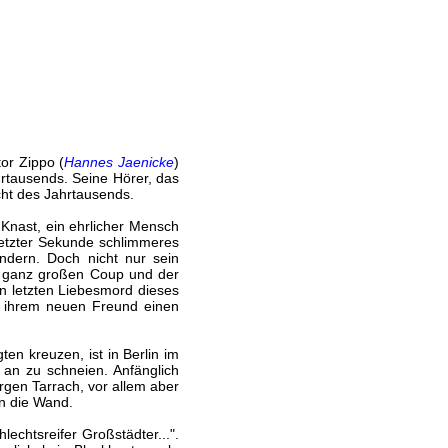
or Zippo (
Hannes Jaenicke
)
hrtausends. Seine Hörer, das
acht des Jahrtausends.
 Knast, ein ehrlicher Mensch
 letzter Sekunde schlimmeres
ndern. Doch nicht nur sein
am ganz großen Coup und der
en letzten Liebesmord dieses
t ihrem neuen Freund einen
en kreuzen, ist in Berlin im
an zu schneien. Anfänglich
rgen Tarrach, vor allem aber
n die Wand.
echtsreifer Großstädter...".