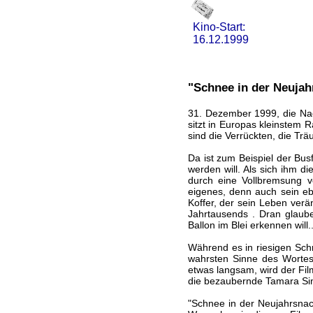
Kino-Start:
16.12.1999
"Schnee in der Neujah
31. Dezember 1999, die Nac
sitzt in Europas kleinstem 
sind die Verrückten, die Trä
Da ist zum Beispiel der Bus
werden will. Als sich ihm di
durch eine Vollbremsung v
eigenes, denn auch sein eb
Koffer, der sein Leben verä
Jahrtausends . Dran glaube
Ballon im Blei erkennen will..
Während es in riesigen Schr
wahrsten Sinne des Wortes 
etwas langsam, wird der Fil
die bezaubernde Tamara Sim
"Schnee in der Neujahrsnach