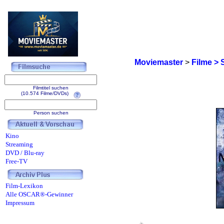
Moviemaster
>
Filme > 
Filmtitel suchen
(10.574 Filme/DVDs)
Person suchen
Kino
Streaming
DVD / Blu-ray
Free-TV
Film-Lexikon
Alle OSCAR®-Gewinner
Impressum