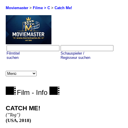
Moviemaster
>
Filme > C
>
Catch Me!
Filmtitel
Schauspieler /
suchen
Regisseur suchen
Film - Info
CATCH ME!
("Tag")
(USA, 2018)