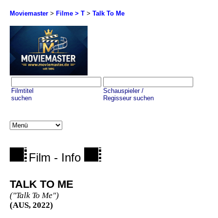
Moviemaster
>
Filme > T
>
Talk To Me
Filmtitel
Schauspieler /
suchen
Regisseur suchen
Film - Info
TALK TO ME
("Talk To Me")
(AUS, 2022)