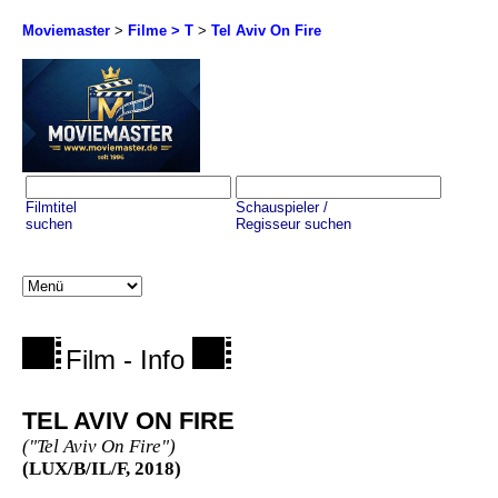
Moviemaster
>
Filme > T
>
Tel Aviv On Fire
Filmtitel
Schauspieler /
suchen
Regisseur suchen
Film - Info
TEL AVIV ON FIRE
("Tel Aviv On Fire")
(LUX/B/IL/F, 2018)