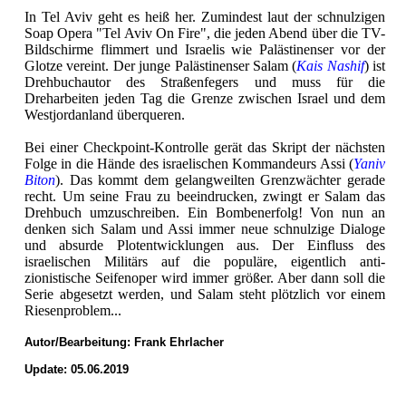
In Tel Aviv geht es heiß her. Zumindest laut der schnulzigen
Soap Opera "Tel Aviv On Fire", die jeden Abend über die TV-
Bildschirme flimmert und Israelis wie Palästinenser vor der
Glotze vereint. Der junge Palästinenser Salam (
Kais Nashif
) ist
Drehbuchautor des Straßenfegers und muss für die
Dreharbeiten jeden Tag die Grenze zwischen Israel und dem
Westjordanland überqueren.
Bei einer Checkpoint-Kontrolle gerät das Skript der nächsten
Folge in die Hände des israelischen Kommandeurs Assi (
Yaniv
Biton
). Das kommt dem gelangweilten Grenzwächter gerade
recht. Um seine Frau zu beeindrucken, zwingt er Salam das
Drehbuch umzuschreiben. Ein Bombenerfolg! Von nun an
denken sich Salam und Assi immer neue schnulzige Dialoge
und absurde Plotentwicklungen aus. Der Einfluss des
israelischen Militärs auf die populäre, eigentlich anti-
zionistische Seifenoper wird immer größer. Aber dann soll die
Serie abgesetzt werden, und Salam steht plötzlich vor einem
Riesenproblem...
Autor/Bearbeitung:
Frank Ehrlacher
Update: 05.06.2019