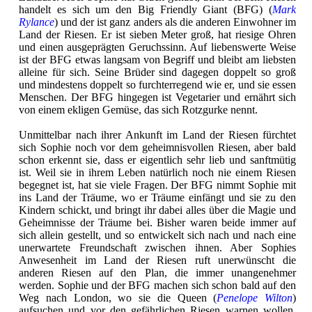
handelt es sich um den Big Friendly Giant (BFG) (
Mark
Rylance
) und der ist ganz anders als die anderen Einwohner im
Land der Riesen. Er ist sieben Meter groß, hat riesige Ohren
und einen ausgeprägten Geruchssinn. Auf liebenswerte Weise
ist der BFG etwas langsam von Begriff und bleibt am liebsten
alleine für sich. Seine Brüder sind dagegen doppelt so groß
und mindestens doppelt so furchterregend wie er, und sie essen
Menschen. Der BFG hingegen ist Vegetarier und ernährt sich
von einem ekligen Gemüse, das sich Rotzgurke nennt.
Unmittelbar nach ihrer Ankunft im Land der Riesen fürchtet
sich Sophie noch vor dem geheimnisvollen Riesen, aber bald
schon erkennt sie, dass er eigentlich sehr lieb und sanftmütig
ist. Weil sie in ihrem Leben natürlich noch nie einem Riesen
begegnet ist, hat sie viele Fragen. Der BFG nimmt Sophie mit
ins Land der Träume, wo er Träume einfängt und sie zu den
Kindern schickt, und bringt ihr dabei alles über die Magie und
Geheimnisse der Träume bei. Bisher waren beide immer auf
sich allein gestellt, und so entwickelt sich nach und nach eine
unerwartete Freundschaft zwischen ihnen. Aber Sophies
Anwesenheit im Land der Riesen ruft unerwünscht die
anderen Riesen auf den Plan, die immer unangenehmer
werden. Sophie und der BFG machen sich schon bald auf den
Weg nach London, wo sie die Queen (
Penelope Wilton
)
aufsuchen und vor den gefährlichen Riesen warnen wollen.