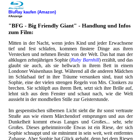
BluRay kaufen (Amazon)
#Anzeige
"BFG - Big Friendly Giant" - Handlung und Infos
zum Film:
Mitten in der Nacht, wenn jedes Kind und jeder Erwachsene
tief und fest schlafen, kommen finstere Dinge aus ihren
Verstecken und nehmen Besitz von der Welt. Das hat man der
altklugen zehnjährigen Sophie (
Ruby Barnhill
) erzählt, und das
glaubt sie auch, als sie hellwach in ihrem Bett in einem
Londoner Waisenhaus liegt. Während all die anderen Mädchen
im Schlafsaal tief in ihre Träume versunken sind, traut sich
Sophie, eine der vielen strengen Regeln von Mrs. Clonkers zu
brechen. Sie schlüpft aus ihrem Bett, setzt sich ihre Brille auf,
lehnt sich aus dem Fenster und schaut nach, wie die Welt
aussieht in der mondhellen Stille zur Geisterstunde.
Im gespenstischen silbernen Licht sieht die ihr sonst vertraute
Straße aus wie einem Märchendorf entsprungen und aus der
Dunkelheit kommt etwas Langes und Großes... sehr, sehr
Großes. Dieses geheimnisvolle Etwas ist ein Riese, der sich
Sophie schnappt und sie mitnimmt in sein weit, weit entferntes
Zuhause. Aber Sophie hat Glück gehabt, denn bei dem Riesen