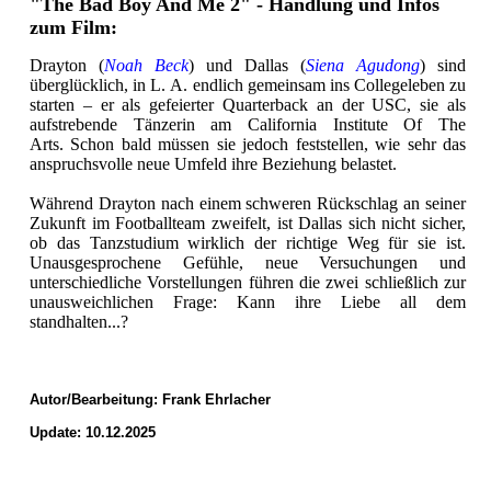
"The Bad Boy And Me 2" - Handlung und Infos
zum Film:
Drayton (
Noah Beck
) und Dallas (
Siena Agudong
) sind
überglücklich, in L. A. endlich gemeinsam ins Collegeleben zu
starten – er als gefeierter Quarterback an der USC, sie als
aufstrebende Tänzerin am California Institute Of The
Arts. Schon bald müssen sie jedoch feststellen, wie sehr das
anspruchsvolle neue Umfeld ihre Beziehung belastet.
Während Drayton nach einem schweren Rückschlag an seiner
Zukunft im Footballteam zweifelt, ist Dallas sich nicht sicher,
ob das Tanzstudium wirklich der richtige Weg für sie ist.
Unausgesprochene Gefühle, neue Versuchungen und
unterschiedliche Vorstellungen führen die zwei schließlich zur
unausweichlichen Frage: Kann ihre Liebe all dem
standhalten...?
Autor/Bearbeitung:
Frank Ehrlacher
Update: 10.12.2025