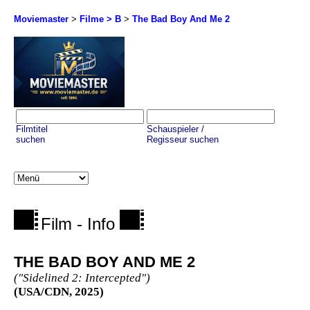
Moviemaster
>
Filme > B
>
The Bad Boy And Me 2
Filmtitel
Schauspieler /
suchen
Regisseur suchen
Film - Info
THE BAD BOY AND ME 2
("Sidelined 2: Intercepted")
(USA/CDN, 2025)