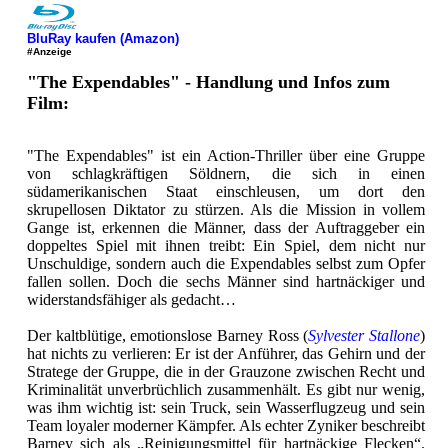
BluRay kaufen (Amazon)
#Anzeige
"The Expendables" - Handlung und Infos zum
Film:
"The Expendables" ist ein Action-Thriller über eine Gruppe
von schlagkräftigen Söldnern, die sich in einen
südamerikanischen Staat einschleusen, um dort den
skrupellosen Diktator zu stürzen. Als die Mission in vollem
Gange ist, erkennen die Männer, dass der Auftraggeber ein
doppeltes Spiel mit ihnen treibt: Ein Spiel, dem nicht nur
Unschuldige, sondern auch die Expendables selbst zum Opfer
fallen sollen. Doch die sechs Männer sind hartnäckiger und
widerstandsfähiger als gedacht…
Der kaltblütige, emotionslose Barney Ross (
Sylvester Stallone
)
hat nichts zu verlieren: Er ist der Anführer, das Gehirn und der
Stratege der Gruppe, die in der Grauzone zwischen Recht und
Kriminalität unverbrüchlich zusammenhält. Es gibt nur wenig,
was ihm wichtig ist: sein Truck, sein Wasserflugzeug und sein
Team loyaler moderner Kämpfer. Als echter Zyniker beschreibt
Barney sich als „Reinigungsmittel für hartnäckige Flecken“.