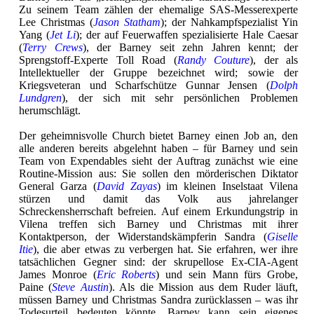
Zu seinem Team zählen der ehemalige SAS-Messerexperte
Lee Christmas (
Jason Statham
); der Nahkampfspezialist Yin
Yang (
Jet Li
); der auf Feuerwaffen spezialisierte Hale Caesar
(
Terry Crews
), der Barney seit zehn Jahren kennt; der
Sprengstoff-Experte Toll Road (
Randy Couture
), der als
Intellektueller der Gruppe bezeichnet wird; sowie der
Kriegsveteran und Scharfschütze Gunnar Jensen (
Dolph
Lundgren
), der sich mit sehr persönlichen Problemen
herumschlägt.
Der geheimnisvolle Church bietet Barney einen Job an, den
alle anderen bereits abgelehnt haben – für Barney und sein
Team von Expendables sieht der Auftrag zunächst wie eine
Routine-Mission aus: Sie sollen den mörderischen Diktator
General Garza (
David Zayas
) im kleinen Inselstaat Vilena
stürzen und damit das Volk aus jahrelanger
Schreckensherrschaft befreien. Auf einem Erkundungstrip in
Vilena treffen sich Barney und Christmas mit ihrer
Kontaktperson, der Widerstandskämpferin Sandra (
Giselle
Itie
), die aber etwas zu verbergen hat. Sie erfahren, wer ihre
tatsächlichen Gegner sind: der skrupellose Ex-CIA-Agent
James Monroe (
Eric Roberts
) und sein Mann fürs Grobe,
Paine (
Steve Austin
). Als die Mission aus dem Ruder läuft,
müssen Barney und Christmas Sandra zurücklassen – was ihr
Todesurteil bedeuten könnte. Barney kann sein eigenes