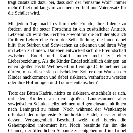
trägt zusätzlich dazu bei, dass sich der "einsame Wolf" immer
mehr öffnet und langsam zu einem Vorbild und Vaterersatz für
die Schüler wird.
Mit jedem Tag macht es ihm mehr Freude, ihre Talente zu
fördern und ihr steter Fortschritt ist ein zusätzlicher Antrieb.
Letztendlich wird das Fechten sowohl für die Schüler als auch
für ihren Lehrer eine Form der Selbstfindung, die ihnen dabei
hilft, ihre Stärken und Schwächen zu erkennen und ihren Weg
im Leben zu finden. Daneben entwickelt sich die Freundschaft
zwischen Endel und Kadri immer mehr zu einer
Liebesbeziehung. Als die Kinder Endel schließlich drängen, an
einem großen Fecht-Wettbewerb in Leningrad 5 teilnehmen zu
dürfen, muss dieser sich entscheiden: Soll er dem Wunsch der
Kinder nachkommen und dabei riskieren, verhaftet zu werden
oder ihre Hoffnungen und Träume enttäuschen?
Trotz der Bitten Kadris, nichts zu riskieren, entschließt er sich,
mit den Kindern an dem großen Landesturnier aller
sowjetischen Schulen teilzunehmen und gemeinsam mit ihnen
nach Leningrad zu reisen. Noch während der Wettkämpfe
offenbart der mitgereiste Schuldirektor Endel, dass er über
dessen Vergangenheit Bescheid weiß und bereits die
Geheimpolizei informiert hat. Noch bestünde für ihn die
Chance, der öffentlichen Schande zu entgehen und im Trubel