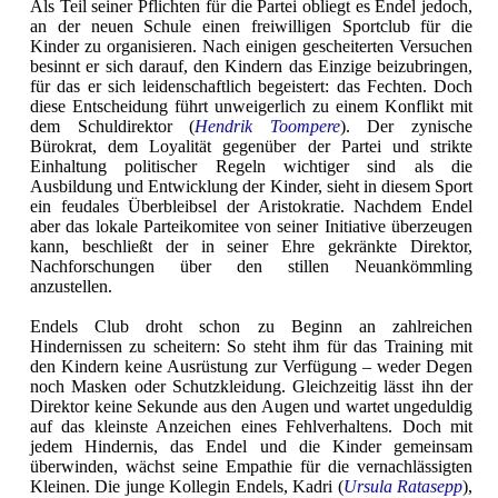
Als Teil seiner Pflichten für die Partei obliegt es Endel jedoch,
an der neuen Schule einen freiwilligen Sportclub für die
Kinder zu organisieren. Nach einigen gescheiterten Versuchen
besinnt er sich darauf, den Kindern das Einzige beizubringen,
für das er sich leidenschaftlich begeistert: das Fechten. Doch
diese Entscheidung führt unweigerlich zu einem Konflikt mit
dem Schuldirektor (
Hendrik Toompere
). Der zynische
Bürokrat, dem Loyalität gegenüber der Partei und strikte
Einhaltung politischer Regeln wichtiger sind als die
Ausbildung und Entwicklung der Kinder, sieht in diesem Sport
ein feudales Überbleibsel der Aristokratie. Nachdem Endel
aber das lokale Parteikomitee von seiner Initiative überzeugen
kann, beschließt der in seiner Ehre gekränkte Direktor,
Nachforschungen über den stillen Neuankömmling
anzustellen.
Endels Club droht schon zu Beginn an zahlreichen
Hindernissen zu scheitern: So steht ihm für das Training mit
den Kindern keine Ausrüstung zur Verfügung – weder Degen
noch Masken oder Schutzkleidung. Gleichzeitig lässt ihn der
Direktor keine Sekunde aus den Augen und wartet ungeduldig
auf das kleinste Anzeichen eines Fehlverhaltens. Doch mit
jedem Hindernis, das Endel und die Kinder gemeinsam
überwinden, wächst seine Empathie für die vernachlässigten
Kleinen. Die junge Kollegin Endels, Kadri (
Ursula Ratasepp
),