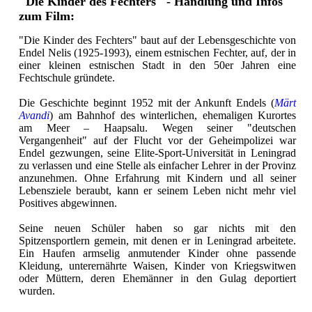
"Die Kinder des Fechters" - Handlung und Infos
zum Film:
"Die Kinder des Fechters" baut auf der Lebensgeschichte von
Endel Nelis (1925-1993), einem estnischen Fechter, auf, der in
einer kleinen estnischen Stadt in den 50er Jahren eine
Fechtschule gründete.
Die Geschichte beginnt 1952 mit der Ankunft Endels (
Märt
Avandi
) am Bahnhof des winterlichen, ehemaligen Kurortes
am Meer – Haapsalu. Wegen seiner "deutschen
Vergangenheit" auf der Flucht vor der Geheimpolizei war
Endel gezwungen, seine Elite-Sport-Universität in Leningrad
zu verlassen und eine Stelle als einfacher Lehrer in der Provinz
anzunehmen. Ohne Erfahrung mit Kindern und all seiner
Lebensziele beraubt, kann er seinem Leben nicht mehr viel
Positives abgewinnen.
Seine neuen Schüler haben so gar nichts mit den
Spitzensportlern gemein, mit denen er in Leningrad arbeitete.
Ein Haufen armselig anmutender Kinder ohne passende
Kleidung, unterernährte Waisen, Kinder von Kriegswitwen
oder Müttern, deren Ehemänner in den Gulag deportiert
wurden.