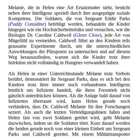
Melanie, die in Helen eine Art Ersatzmutter sieht, besticht
neben ihrer Intelligenz speziell durch ihre ausgeprägte soziale
Kompetenz. Die Soldaten, die von Sergeant Eddie Parks
(
Paddy Considine
) befehligt werden, behandeln die Kinder
hingegen wie ein Hochsicherheitsrisiko und versuchen, wie die
Biologin Dr. Caroline Caldwell (
Glenn Close
), jede Art von
Mitgefühl zu vermeiden. Caldwell führt an den Kindern teils
grausame Experimente durch, um die unterschiedlichen
Auswirkungen der Pilzsporen zu untersuchen und auf diesem
Weg herauszufinden, warum sich die Kinder trotz ihrer
Infektion nicht vollständig in Hungries verwandelt haben.
Als Helen in einer Unterrichtsstunde Melanie trotz Verbots
berührt, demonstriert ihr Sergeant Parks, dass es sich bei den
Kindern trotz ihrer immer noch vorhandenen Intelligenz
letztlich um Infizierte handelt, die ihren Fresstrieb nicht
gänzlich unterdrücken können. Als die Anlage bald darauf von
Infizierten überrannt wird, kann Helen gerade noch
verhindern, dass Dr. Caldwell Melanie für ihre Forschungen
seziert. Als auch die letzten Verteidigungslinien fallen und
Helen fast von zwei Soldaten getötet wird, geht Melanie
dazwischen, indem sie die Soldaten tötet. Kurz darauf werden
die beiden gerade noch von einer kleinen Einheit um Sergeant
Parks und Caldwell gerettet. Mit einem Militärtransporter