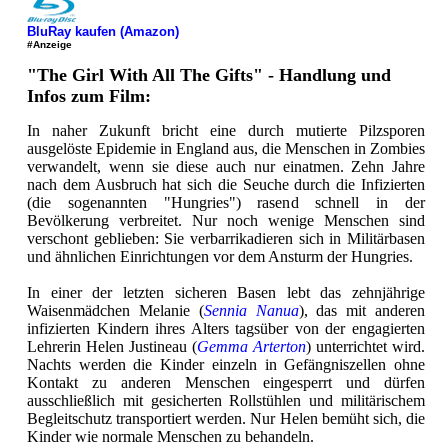
BluRay kaufen (Amazon)
#Anzeige
"The Girl With All The Gifts" - Handlung und
Infos zum Film:
In naher Zukunft bricht eine durch mutierte Pilzsporen
ausgelöste Epidemie in England aus, die Menschen in Zombies
verwandelt, wenn sie diese auch nur einatmen. Zehn Jahre
nach dem Ausbruch hat sich die Seuche durch die Infizierten
(die sogenannten "Hungries") rasend schnell in der
Bevölkerung verbreitet. Nur noch wenige Menschen sind
verschont geblieben: Sie verbarrikadieren sich in Militärbasen
und ähnlichen Einrichtungen vor dem Ansturm der Hungries.
In einer der letzten sicheren Basen lebt das zehnjährige
Waisenmädchen Melanie (
Sennia Nanua
), das mit anderen
infizierten Kindern ihres Alters tagsüber von der engagierten
Lehrerin Helen Justineau (
Gemma Arterton
) unterrichtet wird.
Nachts werden die Kinder einzeln in Gefängniszellen ohne
Kontakt zu anderen Menschen eingesperrt und dürfen
ausschließlich mit gesicherten Rollstühlen und militärischem
Begleitschutz transportiert werden. Nur Helen bemüht sich, die
Kinder wie normale Menschen zu behandeln.