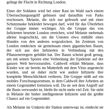
gelingt die Flucht in Richtung London.
Einer der Soldaten wird bei einer Rast im Wald nach einem
Überraschungsangriff gebissen und daraufhin von Parks
erschossen. Melanie, die sich nur gefesselt und mit einer
Schutzmaske bekleidet bewegen darf, wird für das Überleben
der Gruppe immer wichtiger. Als die Gruppe das von
Infizierten besetzte London erreichen, wird Melanie mehrmals
alleine losgeschickt, um die Untoten etwa mithilfe eines
Hundes von den anderen wegzulocken. Im Zentrum von
London entdecken sie gemeinsam einen gigantischen Baum,
der sich aus den Infizierten in Verbindung mit den
Pflanzenerregern gebildet hat. Der Baum scheint groß genug,
um mit seinen Sporen eine Verbreitung der Epidemie auf der
ganzen Welt hervorzurufen. Caldwell erklärt Melanie, dass
Kinder wie sie bereits im Mutterleib mit dem Virus angesteckt
wurden, und sie daher nicht wie andere Infizierte ihre
komplette Menschlichkeit verlieren. Die Gruppe stößt auf ein
mobiles Forschungszentrum, in dem Caldwell ihre Arbeiten an
einem Gegenmittel fortsetzen will. Da sie seit dem Angriff auf
die Basis verwundet ist, bleibt ihr nicht mehr viel Zeit. Sie sieht
in Melanie die bisher intelligenteste Infizierte und die größte
Chance auf ein Gegenmittel.
Als Melanie im Umkreis der Station unterwegs ist, entdeckt sie