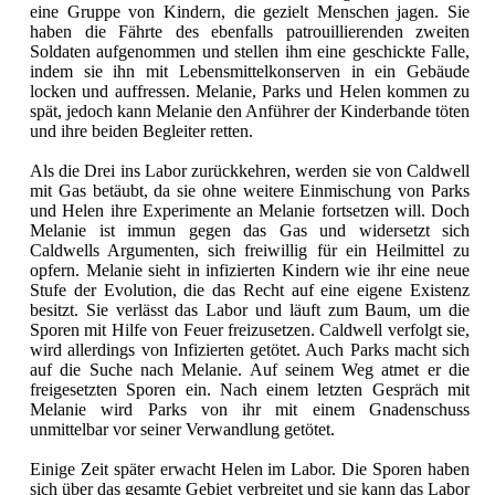
eine Gruppe von Kindern, die gezielt Menschen jagen. Sie
haben die Fährte des ebenfalls patrouillierenden zweiten
Soldaten aufgenommen und stellen ihm eine geschickte Falle,
indem sie ihn mit Lebensmittelkonserven in ein Gebäude
locken und auffressen. Melanie, Parks und Helen kommen zu
spät, jedoch kann Melanie den Anführer der Kinderbande töten
und ihre beiden Begleiter retten.
Als die Drei ins Labor zurückkehren, werden sie von Caldwell
mit Gas betäubt, da sie ohne weitere Einmischung von Parks
und Helen ihre Experimente an Melanie fortsetzen will. Doch
Melanie ist immun gegen das Gas und widersetzt sich
Caldwells Argumenten, sich freiwillig für ein Heilmittel zu
opfern. Melanie sieht in infizierten Kindern wie ihr eine neue
Stufe der Evolution, die das Recht auf eine eigene Existenz
besitzt. Sie verlässt das Labor und läuft zum Baum, um die
Sporen mit Hilfe von Feuer freizusetzen. Caldwell verfolgt sie,
wird allerdings von Infizierten getötet. Auch Parks macht sich
auf die Suche nach Melanie. Auf seinem Weg atmet er die
freigesetzten Sporen ein. Nach einem letzten Gespräch mit
Melanie wird Parks von ihr mit einem Gnadenschuss
unmittelbar vor seiner Verwandlung getötet.
Einige Zeit später erwacht Helen im Labor. Die Sporen haben
sich über das gesamte Gebiet verbreitet und sie kann das Labor