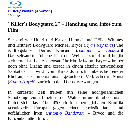
BluRay kaufen (Amazon)
#Anzeige
"Killer's Bodyguard 2" - Handlung und Infos zum
Film:
Sie sind wie Hund und Katze, Himmel und Hölle, Whitney
und Britney: Bodyguard Michael Bryce (
Ryan Reynolds
) und
Auftragskiller Darius Kincaid (
Samuel L. Jackson
)!
Das seltsamste tödliche Paar der Welt ist zurück und begibt
sich erneut auf eine lebensgefährliche Mission. Bryce – immer
noch ohne Lizenz und gerade in einem absolut notwendigen
Sabbatical – wird von Kincaids noch unberechenbarerer
Ehefrau, der international gesuchten Verbrecherin Sonia
(
Salma Hayek
), zurück in den Dienst gezwungen.
In kürzester Zeit treiben ihn seine hochgefährlichen
Schützlinge einmal mehr in den Wahnsinn und darüber hinaus
findet sich das Trio plötzlich in einen globalen Konflikt
verwickelt: Europa gegen einen rachsüchtigen und
gefährlichen Irren (
Antonio Banderas
) – Bryce und die
Kincaids mittendrin…