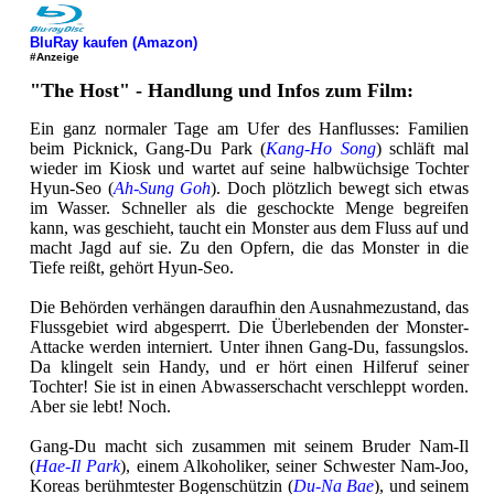
BluRay kaufen (Amazon)
#Anzeige
"The Host" - Handlung und Infos zum Film:
Ein ganz normaler Tage am Ufer des Hanflusses: Familien
beim Picknick, Gang-Du Park (
Kang-Ho Song
) schläft mal
wieder im Kiosk und wartet auf seine halbwüchsige Tochter
Hyun-Seo (
Ah-Sung Goh
). Doch plötzlich bewegt sich etwas
im Wasser. Schneller als die geschockte Menge begreifen
kann, was geschieht, taucht ein Monster aus dem Fluss auf und
macht Jagd auf sie. Zu den Opfern, die das Monster in die
Tiefe reißt, gehört Hyun-Seo.
Die Behörden verhängen daraufhin den Ausnahmezustand, das
Flussgebiet wird abgesperrt. Die Überlebenden der Monster-
Attacke werden interniert. Unter ihnen Gang-Du, fassungslos.
Da klingelt sein Handy, und er hört einen Hilferuf seiner
Tochter! Sie ist in einen Abwasserschacht verschleppt worden.
Aber sie lebt! Noch.
Gang-Du macht sich zusammen mit seinem Bruder Nam-Il
(
Hae-Il Park
), einem Alkoholiker, seiner Schwester Nam-Joo,
Koreas berühmtester Bogenschützin (
Du-Na Bae
), und seinem