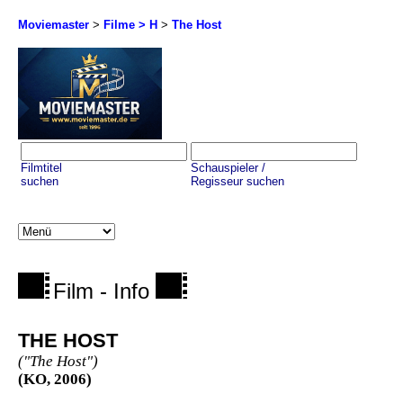
Moviemaster
>
Filme > H
>
The Host
Filmtitel
Schauspieler /
suchen
Regisseur suchen
Film - Info
THE HOST
("The Host")
(KO, 2006)