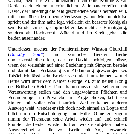
wächst, bleibt ihre Zusammenarbeit nicht ohne Konflikte. Als
Bertie nach einem unerfreulichen Aufeinandertreffen mit
David, der unbedingt die bald geschiedene Wallis heiraten will,
mit Lionel über die drohende Verfassungs- und Monarchiekrise
spricht und der ihm nahe legt, vielleicht ein besserer König als
sein Bruder zu sein, empfindet er das nicht als Ermutigung,
sondern als Hochverrat. Wütend und im Streit gehen die
beiden auseinander.
Unterdessen machen der Premierminister, Winston Churchill
(
Timothy Spall
) und sämtliche Berater Bertie
unmissverständlich klar, dass er David nachfolgen müsse,
wenn der weiterhin auf einer Beziehung mit Simpson bestehe
und damit laut Verfassung zur Abdankung gezwungen sei.
Tatsächlich lässt sein Bruder sich nicht umstimmen – und
Bertie wird unter dem Namen George VI. zum neuen König
des Britischen Reiches. Doch kaum muss er sich seiner neuen
Verantwortung stellen und den ungewohnten Pflichten und
Veränderungen im Privatleben ins Auge blicken, kehrt sein
Stottern mit voller Wucht zurück. Weil er keinen anderen
Ausweg weiß, wendet er sich doch noch einmal an Logue und
bittet ihn um Entschuldigung und Hilfe. Ohne zu zögern
nimmt der Therapeut seine Arbeit wieder auf, und schnell
knüpfen die beiden wieder dort an, wo sie aufgehört haben.
Ausgerechnet als die von Bertie mit Angst erwartete