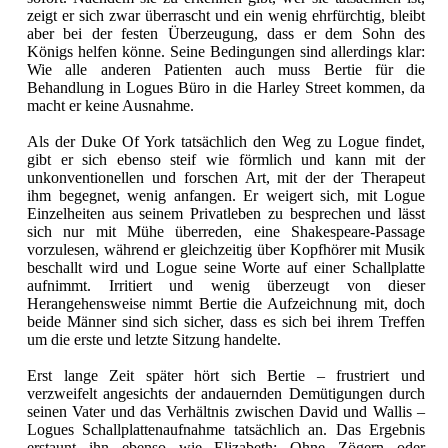
zeigt er sich zwar überrascht und ein wenig ehrfürchtig, bleibt
aber bei der festen Überzeugung, dass er dem Sohn des
Königs helfen könne. Seine Bedingungen sind allerdings klar:
Wie alle anderen Patienten auch muss Bertie für die
Behandlung in Logues Büro in die Harley Street kommen, da
macht er keine Ausnahme.
Als der Duke Of York tatsächlich den Weg zu Logue findet,
gibt er sich ebenso steif wie förmlich und kann mit der
unkonventionellen und forschen Art, mit der der Therapeut
ihm begegnet, wenig anfangen. Er weigert sich, mit Logue
Einzelheiten aus seinem Privatleben zu besprechen und lässt
sich nur mit Mühe überreden, eine Shakespeare-Passage
vorzulesen, während er gleichzeitig über Kopfhörer mit Musik
beschallt wird und Logue seine Worte auf einer Schallplatte
aufnimmt. Irritiert und wenig überzeugt von dieser
Herangehensweise nimmt Bertie die Aufzeichnung mit, doch
beide Männer sind sich sicher, dass es sich bei ihrem Treffen
um die erste und letzte Sitzung handelte.
Erst lange Zeit später hört sich Bertie – frustriert und
verzweifelt angesichts der andauernden Demütigungen durch
seinen Vater und das Verhältnis zwischen David und Wallis –
Logues Schallplattenaufnahme tatsächlich an. Das Ergebnis
erstaunt ihn ebenso wie Elizabeth: Ohne Zögern oder