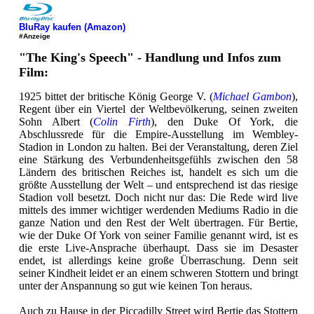
BluRay kaufen (Amazon)
#Anzeige
"The King's Speech" - Handlung und Infos zum
Film:
1925 bittet der britische König George V. (
Michael Gambon
),
Regent über ein Viertel der Weltbevölkerung, seinen zweiten
Sohn Albert (
Colin Firth
), den Duke Of York, die
Abschlussrede für die Empire-Ausstellung im Wembley-
Stadion in London zu halten. Bei der Veranstaltung, deren Ziel
eine Stärkung des Verbundenheitsgefühls zwischen den 58
Ländern des britischen Reiches ist, handelt es sich um die
größte Ausstellung der Welt – und entsprechend ist das riesige
Stadion voll besetzt. Doch nicht nur das: Die Rede wird live
mittels des immer wichtiger werdenden Mediums Radio in die
ganze Nation und den Rest der Welt übertragen. Für Bertie,
wie der Duke Of York von seiner Familie genannt wird, ist es
die erste Live-Ansprache überhaupt. Dass sie im Desaster
endet, ist allerdings keine große Überraschung. Denn seit
seiner Kindheit leidet er an einem schweren Stottern und bringt
unter der Anspannung so gut wie keinen Ton heraus.
Auch zu Hause in der Piccadilly Street wird Bertie das Stottern