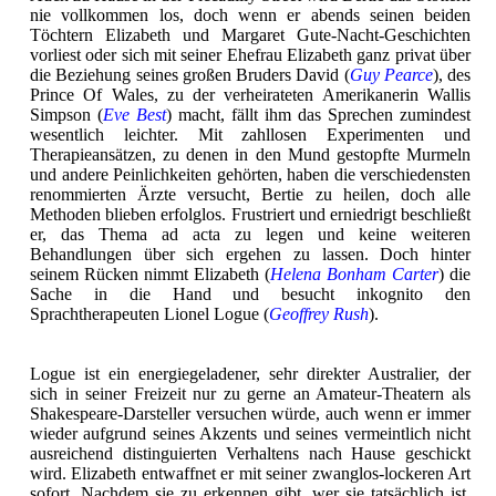
nie vollkommen los, doch wenn er abends seinen beiden
Töchtern Elizabeth und Margaret Gute-Nacht-Geschichten
vorliest oder sich mit seiner Ehefrau Elizabeth ganz privat über
die Beziehung seines großen Bruders David (
Guy Pearce
), des
Prince Of Wales, zu der verheirateten Amerikanerin Wallis
Simpson (
Eve Best
) macht, fällt ihm das Sprechen zumindest
wesentlich leichter. Mit zahllosen Experimenten und
Therapieansätzen, zu denen in den Mund gestopfte Murmeln
und andere Peinlichkeiten gehörten, haben die verschiedensten
renommierten Ärzte versucht, Bertie zu heilen, doch alle
Methoden blieben erfolglos. Frustriert und erniedrigt beschließt
er, das Thema ad acta zu legen und keine weiteren
Behandlungen über sich ergehen zu lassen. Doch hinter
seinem Rücken nimmt Elizabeth (
Helena Bonham Carter
) die
Sache in die Hand und besucht inkognito den
Sprachtherapeuten Lionel Logue (
Geoffrey Rush
).
Logue ist ein energiegeladener, sehr direkter Australier, der
sich in seiner Freizeit nur zu gerne an Amateur-Theatern als
Shakespeare-Darsteller versuchen würde, auch wenn er immer
wieder aufgrund seines Akzents und seines vermeintlich nicht
ausreichend distinguierten Verhaltens nach Hause geschickt
wird. Elizabeth entwaffnet er mit seiner zwanglos-lockeren Art
sofort. Nachdem sie zu erkennen gibt, wer sie tatsächlich ist,