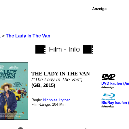
Anzeige
L
>
The Lady In The Van
Film - Info
THE LADY IN THE VAN
("The Lady In The Van")
DVD kaufen (A
(GB, 2015)
#Anzeige
Regie:
Nicholas Hytner
BluRay kaufen
Film-Länge: 104 Min.
#Anzeige