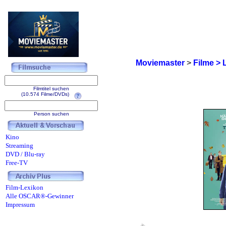
Moviemaster
>
Filme > 
Filmtitel suchen
(10.574 Filme/DVDs)
Person suchen
Kino
Streaming
DVD / Blu-ray
Free-TV
Film-Lexikon
Alle OSCAR®-Gewinner
Impressum