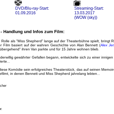
DVD/Blu-ray-Start:
Streaming-Start:
01.09.2016
13.03.2017
(WOW (sky))
 - Handlung und Infos zum Film:
 Rolle als "Miss Shepherd" lange auf der Theaterbühne spielt, bringt R
r Film basiert auf der wahren Geschichte von Alan Bennett (
Alex Je
übergehend" ihren Van parkte und für 15 Jahre wohnen blieb.
derwillig gewährter Gefallen begann, entwickelte sich zu einer innigen
erte...
 diese Komödie sein erfolgreiches Theaterstück, das auf seinen Memoir
ilmt, in denen Bennett und Miss Shepherd jahrelang lebten...
acher
r.