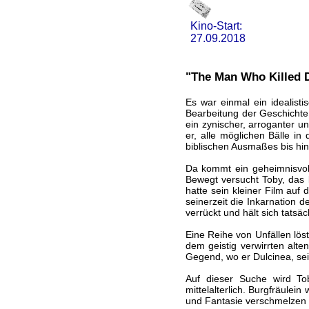
Kino-Start:
27.09.2018
"The Man Who Killed D
Es war einmal ein idealist
Bearbeitung der Geschichte 
ein zynischer, arroganter 
er, alle möglichen Bälle in
biblischen Ausmaßes bis hin
Da kommt ein geheimnisvol
Bewegt versucht Toby, das k
hatte sein kleiner Film auf
seinerzeit die Inkarnation d
verrückt und hält sich tatsäc
Eine Reihe von Unfällen löst
dem geistig verwirrten alte
Gegend, wo er Dulcinea, s
Auf dieser Suche wird To
mittelalterlich. Burgfräulei
und Fantasie verschmelzen m