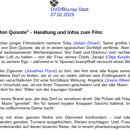
DVD/Blu-ray-Start:
07.02.2019
on Quixote" - Handlung und Infos zum Film:
ischer junger Filmstudent namens Toby (
Adam Driver
). Seine größte 
von Don Quixote, die er in einem spanischen Dorfidyll verfilmte. Aber 
und sexbesessener Werberegisseur. Von Geld und Glamour vom rechte
 der Luft zu halten – von der Frau seines Chefs, Jacqui (
Olga Kuryle
 zu seinem Ego – während er in Spanien krampfhaft versucht einen Wer
ler Zigeuner (
Jonathan Pryce
) zu ihm, der ihm eine alte Kopie seine
leine Dorf zu finden, wo er vor so vielen Jahren sein Erstlingswerk
 den verschlafenen Ort eine furchtbare Wirkung: Angelica (
Joana Ribeir
er Unschuld war, ist mit ihren Träumen gescheitert und der alte Mann, de
hlich für den "Ritter von der traurigen Gestalt".
 einen Brand aus, der das Dorf zu zerstören droht. Die Polizei will Tob
n Mann "gerettet". Ihn für seinen loyalen Knappen Sancho haltend, bri
eine vollkommene Dame sucht.
by mit einer ganzen Reihe von Dämonen konfrontiert – real ode
n werden gerettet, Turniere ausgefochten, Riesen erschlagen. Und: Frau
iteinander auf dieser bizarren Reise, die in einem phantasmagorische