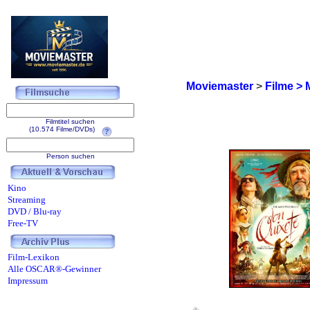
Moviemaster
>
Filme > 
Filmtitel suchen
(10.574 Filme/DVDs)
Person suchen
Kino
Streaming
DVD / Blu-ray
Free-TV
Film-Lexikon
Alle OSCAR®-Gewinner
Impressum