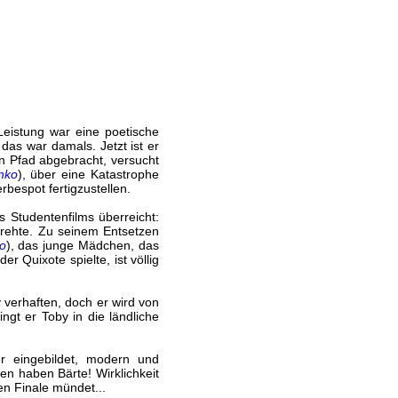
Leistung war eine poetische
das war damals. Jetzt ist er
n Pfad abgebracht, versucht
nko
), über eine Katastrophe
bespot fertigzustellen.
s Studentenfilms überreicht:
 drehte. Zu seinem Entsetzen
o
), das junge Mädchen, das
r Quixote spielte, ist völlig
y verhaften, doch er wird von
ngt er Toby in die ländliche
r eingebildet, modern und
en haben Bärte! Wirklichkeit
n Finale mündet...