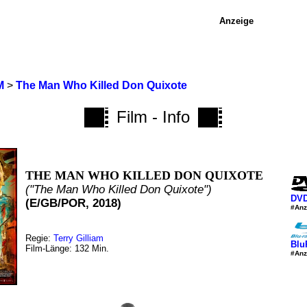
Anzeige
M
>
The Man Who Killed Don Quixote
Film - Info
THE MAN WHO KILLED DON QUIXOTE
("The Man Who Killed Don Quixote")
DVD
(E/GB/POR, 2018)
#Anz
Regie:
Terry Gilliam
Blu
Film-Länge: 132 Min.
#Anz