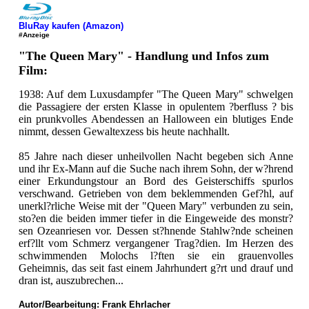
BluRay kaufen (Amazon)
#Anzeige
"The Queen Mary" - Handlung und Infos zum
Film:
1938: Auf dem Luxusdampfer "The Queen Mary" schwelgen
die Passagiere der ersten Klasse in opulentem ?berfluss ? bis
ein prunkvolles Abendessen an Halloween ein blutiges Ende
nimmt, dessen Gewaltexzess bis heute nachhallt.
85 Jahre nach dieser unheilvollen Nacht begeben sich Anne
und ihr Ex-Mann auf die Suche nach ihrem Sohn, der w?hrend
einer Erkundungstour an Bord des Geisterschiffs spurlos
verschwand. Getrieben von dem beklemmenden Gef?hl, auf
unerkl?rliche Weise mit der "Queen Mary" verbunden zu sein,
sto?en die beiden immer tiefer in die Eingeweide des monstr?
sen Ozeanriesen vor. Dessen st?hnende Stahlw?nde scheinen
erf?llt vom Schmerz vergangener Trag?dien. Im Herzen des
schwimmenden Molochs l?ften sie ein grauenvolles
Geheimnis, das seit fast einem Jahrhundert g?rt und drauf und
dran ist, auszubrechen...
Autor/Bearbeitung:
Frank Ehrlacher