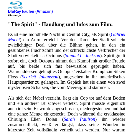
BluRay kaufen (Amazon)
#Anzeige
"The Spirit" - Handlung und Infos zum Film:
Es ist eine mondhelle Nacht in Central City, als Spirit (
Gabriel
Macht
) ein Anruf erreicht. Vor den Toren der Stadt soll ein
zwielichtiger Deal über die Bühne gehen, in den ein
gesunkenes Frachtschiff und der schrecklichste Verbrecher der
Stadt verwickelt ist: Octopus (
Samuel L. Jackson
). Spirit greift
sofort ein, doch Octopus nimmt den Kampf mit großer Freude
auf, bis beide sich fast bewusstlos geprügelt haben.
Währenddessen gelingt es Octopus’ eiskalter Komplizin Silken
Floss (
Scarlett Johansson
), ungesehen in ihr unterirdisches
Hauptquartier zu gelangen. Im Gepäck hat sie einen von zwei
mysteriösen Schätzen, die vom Meeresgrund stammen.
Als sich der Nebel verzieht, liegt ein Cop tot auf dem Boden
und ein anderer ist schwer verletzt. Spirit müsste eigentlich
auch tot sein: Er wurde angeschossen, niedergestochen und hat
eine ganze Menge eingesteckt. Doch während die erstklassige
Chirurgin Ellen Dolan (
Sarah Paulson
) ihn wieder
zusammenflickt, weiß er längst, dass seine Wunden in
kürzester Zeit vollständig verheilt sein werden. Nur warum