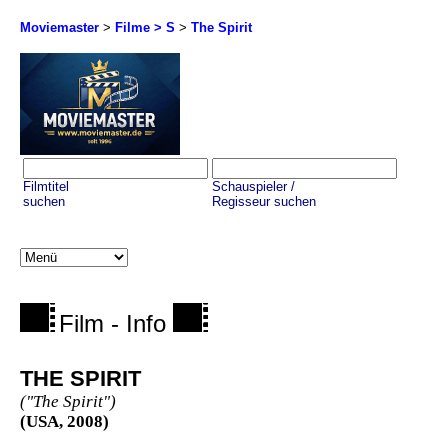
Moviemaster
>
Filme > S
>
The Spirit
Filmtitel
Schauspieler /
suchen
Regisseur suchen
Film - Info
THE SPIRIT
("The Spirit")
(USA, 2008)