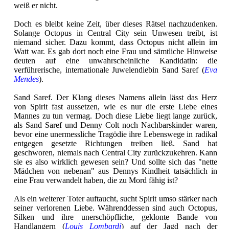
weiß er nicht.
Doch es bleibt keine Zeit, über dieses Rätsel nachzudenken.
Solange Octopus in Central City sein Unwesen treibt, ist
niemand sicher. Dazu kommt, dass Octopus nicht allein im
Watt war. Es gab dort noch eine Frau und sämtliche Hinweise
deuten auf eine unwahrscheinliche Kandidatin: die
verführerische, internationale Juwelendiebin Sand Saref (
Eva
Mendes
).
Sand Saref. Der Klang dieses Namens allein lässt das Herz
von Spirit fast aussetzen, wie es nur die erste Liebe eines
Mannes zu tun vermag. Doch diese Liebe liegt lange zurück,
als Sand Saref und Denny Colt noch Nachbarskinder waren,
bevor eine unermessliche Tragödie ihre Lebenswege in radikal
entgegen gesetzte Richtungen treiben ließ. Sand hat
geschworen, niemals nach Central City zurückzukehren. Kann
sie es also wirklich gewesen sein? Und sollte sich das "nette
Mädchen von nebenan" aus Dennys Kindheit tatsächlich in
eine Frau verwandelt haben, die zu Mord fähig ist?
Als ein weiterer Toter auftaucht, sucht Spirit umso stärker nach
seiner verlorenen Liebe. Währenddessen sind auch Octopus,
Silken und ihre unerschöpfliche, geklonte Bande von
Handlangern (
Louis Lombardi
) auf der Jagd nach der