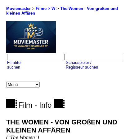
Moviemaster
>
Filme > W
>
The Women - Von großen und
kleinen Affären
Filmtitel
Schauspieler /
suchen
Regisseur suchen
Film - Info
THE WOMEN - VON GROßEN UND
KLEINEN AFFÄREN
("The Women")