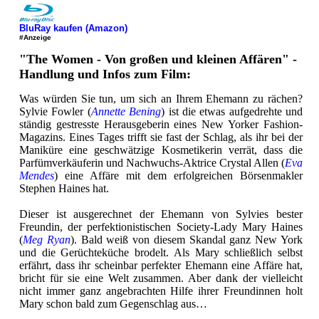
BluRay kaufen (Amazon)
#Anzeige
"The Women - Von großen und kleinen Affären" -
Handlung und Infos zum Film:
Was würden Sie tun, um sich an Ihrem Ehemann zu rächen?
Sylvie Fowler (
Annette Bening
) ist die etwas aufgedrehte und
ständig gestresste Herausgeberin eines New Yorker Fashion-
Magazins. Eines Tages trifft sie fast der Schlag, als ihr bei der
Maniküre eine geschwätzige Kosmetikerin verrät, dass die
Parfümverkäuferin und Nachwuchs-Aktrice Crystal Allen (
Eva
Mendes
) eine Affäre mit dem erfolgreichen Börsenmakler
Stephen Haines hat.
Dieser ist ausgerechnet der Ehemann von Sylvies bester
Freundin, der perfektionistischen Society-Lady Mary Haines
(
Meg Ryan
). Bald weiß von diesem Skandal ganz New York
und die Gerüchteküche brodelt. Als Mary schließlich selbst
erfährt, dass ihr scheinbar perfekter Ehemann eine Affäre hat,
bricht für sie eine Welt zusammen. Aber dank der vielleicht
nicht immer ganz angebrachten Hilfe ihrer Freundinnen holt
Mary schon bald zum Gegenschlag aus…