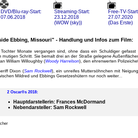
DVD/Blu-ray-Start:
Streaming-Start:
Free-TV-Start
07.06.2018
23.12.2018
27.07.2020
(WOW (sky))
(Das Erste)
side Ebbing, Missouri" - Handlung und Infos zum Film:
 Tochter Monate vergangen sind, ohne dass ein Schuldiger gefasst
n mutigen Schritt. Sie bemalt drei an der Straße gelegene Außenflächen,
an William Willoughby (
Woody Harrelson
), den ehrenwerten Polizeichef
eriff Dixon (
Sam Rockwell
), ein unreifes Muttersöhnchen mit Neigung
wischen Mildred und Ebbings Gesetzeshütern nur noch weiter...
2
Oscar®s 2018
:
Hauptdarstellerin: Frances McDormand
Nebendarsteller: Sam Rockwell
acher