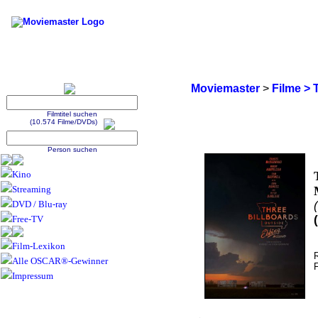
Moviemaster
>
Filme > 
Filmtitel suchen
(10.574 Filme/DVDs)
Person suchen
Kino
Streaming
DVD / Blu-ray
Free-TV
Film-Lexikon
Alle OSCAR®-Gewinner
Impressum