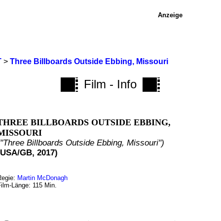
Anzeige
T
>
Three Billboards Outside Ebbing, Missouri
Film - Info
THREE BILLBOARDS OUTSIDE EBBING,
MISSOURI
("Three Billboards Outside Ebbing, Missouri")
(USA/GB, 2017)
Regie:
Martin McDonagh
Film-Länge: 115 Min.