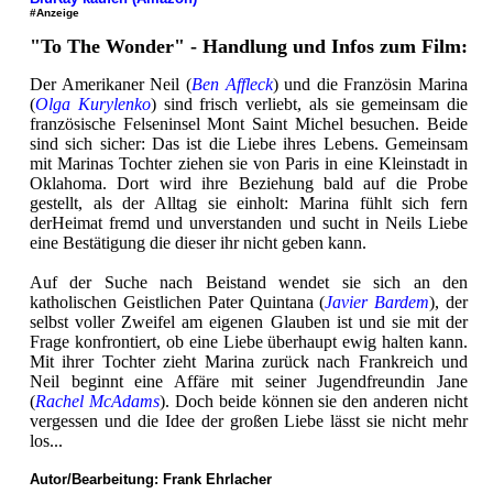
#Anzeige
"To The Wonder" - Handlung und Infos zum Film:
Der Amerikaner Neil (
Ben Affleck
) und die Französin Marina
(
Olga Kurylenko
) sind frisch verliebt, als sie gemeinsam die
französische Felseninsel Mont Saint Michel besuchen. Beide
sind sich sicher: Das ist die Liebe ihres Lebens. Gemeinsam
mit Marinas Tochter ziehen sie von Paris in eine Kleinstadt in
Oklahoma. Dort wird ihre Beziehung bald auf die Probe
gestellt, als der Alltag sie einholt: Marina fühlt sich fern
derHeimat fremd und unverstanden und sucht in Neils Liebe
eine Bestätigung die dieser ihr nicht geben kann.
Auf der Suche nach Beistand wendet sie sich an den
katholischen Geistlichen Pater Quintana (
Javier Bardem
), der
selbst voller Zweifel am eigenen Glauben ist und sie mit der
Frage konfrontiert, ob eine Liebe überhaupt ewig halten kann.
Mit ihrer Tochter zieht Marina zurück nach Frankreich und
Neil beginnt eine Affäre mit seiner Jugendfreundin Jane
(
Rachel McAdams
). Doch beide können sie den anderen nicht
vergessen und die Idee der großen Liebe lässt sie nicht mehr
los...
Autor/Bearbeitung:
Frank Ehrlacher