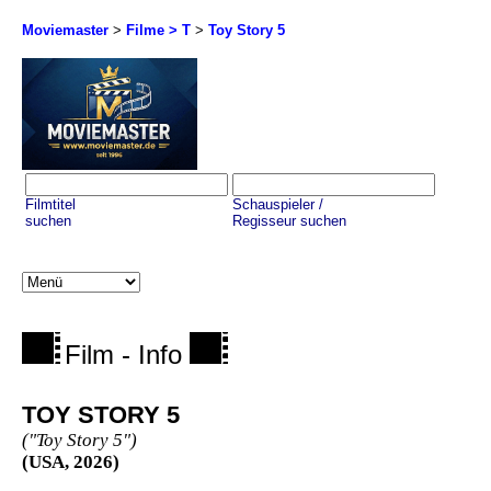
Moviemaster
>
Filme > T
>
Toy Story 5
Filmtitel
Schauspieler /
suchen
Regisseur suchen
Film - Info
TOY STORY 5
("Toy Story 5")
(USA, 2026)