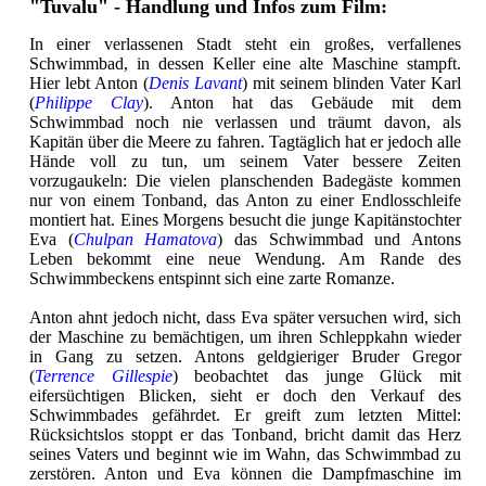
"Tuvalu" - Handlung und Infos zum Film:
In einer verlassenen Stadt steht ein großes, verfallenes
Schwimmbad, in dessen Keller eine alte Maschine stampft.
Hier lebt Anton (
Denis Lavant
) mit seinem blinden Vater Karl
(
Philippe Clay
). Anton hat das Gebäude mit dem
Schwimmbad noch nie verlassen und träumt davon, als
Kapitän über die Meere zu fahren. Tagtäglich hat er jedoch alle
Hände voll zu tun, um seinem Vater bessere Zeiten
vorzugaukeln: Die vielen planschenden Badegäste kommen
nur von einem Tonband, das Anton zu einer Endlosschleife
montiert hat. Eines Morgens besucht die junge Kapitänstochter
Eva (
Chulpan Hamatova
) das Schwimmbad und Antons
Leben bekommt eine neue Wendung. Am Rande des
Schwimmbeckens entspinnt sich eine zarte Romanze.
Anton ahnt jedoch nicht, dass Eva später versuchen wird, sich
der Maschine zu bemächtigen, um ihren Schleppkahn wieder
in Gang zu setzen. Antons geldgieriger Bruder Gregor
(
Terrence Gillespie
) beobachtet das junge Glück mit
eifersüchtigen Blicken, sieht er doch den Verkauf des
Schwimmbades gefährdet. Er greift zum letzten Mittel:
Rücksichtslos stoppt er das Tonband, bricht damit das Herz
seines Vaters und beginnt wie im Wahn, das Schwimmbad zu
zerstören. Anton und Eva können die Dampfmaschine im