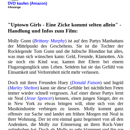
DVD kaufen (Amazon)
#Anzeige
"Uptown Girls - Eine Zicke kommt selten allein" -
Handlung und Infos zum Film:
Molly Gunn (
Brittany Murphy
) ist auf den Partys Manhattans
der Mittelpunkt des Geschehens. Sie ist die Tochter der
Rocklegende Tom Gunn und die hübsche Blondine hat alles,
was man sich wünschen kann: Geld, Freunde, Klamotten. Als
sie noch ein Kind war, kamen ihre Eltern bei einem
Flugzeugunglück ums Leben. Seitdem hat sie das Gefühl von
Einsamkeit und Verlorenheit nicht mehr verlassen.
Doch mit ihren Freunden Huey (
Donald Faison
) und Ingrid
(
Marley Shelton
) kann sie diese Gefühle bei nächtlichen Feten
immer wieder schnell vergessen. Auf einer dieser Partys lernt
sie Neal (
Jesse Spencer
) kennen, einen jungen Sänger, der es
in New York zu etwas bringen will, ohne sich von der
Musikindustrie verbiegen zu lassen. Molly kommt ganz
offensiv zur Sache und landet am frühen Morgen mit Neal in
ihrer Wohnung. Der ist erst einmal ganz begeistert von all den
Andenken, die Molly zur Erinnerung an ihren Rock-Vater
aufgehoben hat. Doch als Molly zu sehr klammert und ihn gar