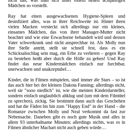
nicht das, was man sich unter einem netten achtjährigen
Mädchen so vorstellt.
Ray hat einen ausgewachsenen Hygiene-Spleen und
desinfiziert alles, was in ihrer Reichweite ist. Hinter ihren
vielen Macken versteckt sich allerdings nur ein kleines,
einsames Mädchen, das von ihrer Manager-Mutter nicht
beachtet und wie eine Erwachsene behandelt wird und dessen
Vater schwerkrank und nicht ansprechbar ist. Als Molly nun
ihre Stelle antritt, stellt sie schnell fest, dass es ein
Schicksalsschlag sein mag, ein Erbe zu verlieren – gegen Ray
zu bestehen heißt aber durch die Hölle zu gehen! Und Ray
findet das neue Kindermädchen einfach nur furchtbar,
unerwachsen und unakzeptabel…
Kinder, die in Filmen mitspielen, sind immer
die
Stars – so ist
das auch hier bei der kleinen Dakota Fanning; allerdings nicht,
weil sie "sooo niedlich" ist, wie die meisten Kinderdarsteller,
sondern einfach unglaublich altklug und (um mit dem Filmtitel
zu sprechen), zickig. Sie bestimmt dann auch das Geschehen
und hat die Fäden bis hin zum "Happy End" in der Hand – die
Romanze zwischen Molly und Neal verkommt da fast zur
Nebensache. Daneben gibt es noch gute Musik und alles in
allem 93 unterhaltsame Minuten; allerdings nichts, was es in
Filmen ähnlicher Machart nicht auch geben würde…