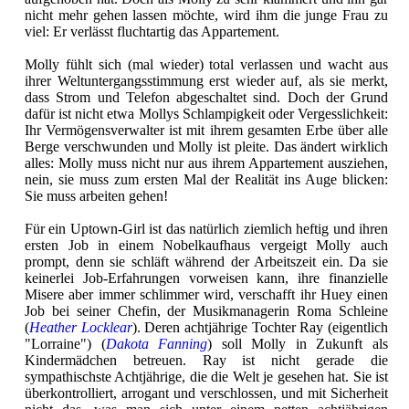
nicht mehr gehen lassen möchte, wird ihm die junge Frau zu
viel: Er verlässt fluchtartig das Appartement.
Molly fühlt sich (mal wieder) total verlassen und wacht aus
ihrer Weltuntergangsstimmung erst wieder auf, als sie merkt,
dass Strom und Telefon abgeschaltet sind. Doch der Grund
dafür ist nicht etwa Mollys Schlampigkeit oder Vergesslichkeit:
Ihr Vermögensverwalter ist mit ihrem gesamten Erbe über alle
Berge verschwunden und Molly ist pleite. Das ändert wirklich
alles: Molly muss nicht nur aus ihrem Appartement ausziehen,
nein, sie muss zum ersten Mal der Realität ins Auge blicken:
Sie muss arbeiten gehen!
Für ein Uptown-Girl ist das natürlich ziemlich heftig und ihren
ersten Job in einem Nobelkaufhaus vergeigt Molly auch
prompt, denn sie schläft während der Arbeitszeit ein. Da sie
keinerlei Job-Erfahrungen vorweisen kann, ihre finanzielle
Misere aber immer schlimmer wird, verschafft ihr Huey einen
Job bei seiner Chefin, der Musikmanagerin Roma Schleine
(
Heather Locklear
). Deren achtjährige Tochter Ray (eigentlich
"Lorraine") (
Dakota Fanning
) soll Molly in Zukunft als
Kindermädchen betreuen. Ray ist nicht gerade die
sympathischste Achtjährige, die die Welt je gesehen hat. Sie ist
überkontrolliert, arrogant und verschlossen, und mit Sicherheit