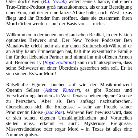
Oder doch? Ben (
B.J. Novak
) wittert seine Chance, mit einem
True-Crime-Podcast groß rauszukommen, als er zur Beerdigung
einer Frau, mit der er eine kurze Affäre hatte, nach West Texas
fliegt und ihr Bruder ihm eröffnet, dass sie zusammen ihren
Mord rächen werden – auf der Basis von … nichts.
Willkommen in der neuen amerikanischen Realität, in der Fakten
optionales Beiwerk sind. Der New Yorker Podcaster Ben
Manalowitz erlebt mehr als nur einen KulturschockWährend er
an Abby kaum Erinnerungen hat, hält ihre exzentrische Familie
ihn für den liebenden Partner und nimmt ihn mit offenen Armen
auf. Besonders Ty (
Boyd Holbrook
) kann nicht akzeptieren, dass
seine Schwester an einer Überdosis gestorben sein soll. Er ist
sich sicher: Es war Mord!
Rätselhafte Figuren tauchen auf wie der Musikproduzent
Quentin Sellers (
Ashton Kutcher
), es gibt Rodeos und
Verschwörungstheorien - in West Texas scheinen eigene Gesetze
zu herrschen. Aber als Ben anfängt nachzuforschen,
überschlagen sich die Ereignisse – sehr zur Freude seiner
Produzentin Eloise (
Issa Rae
). Während Ben bewusst wird, dass
er sich seinen eigenen Unzulänglichkeiten und Vorurteilen
stellen muss, erkennt er auch: Mysteriöse Ereignisse,
Missverständnisse oder sogar Mord – in Texas ist alles eine
Nummer größer...