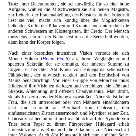
Trotz ihrer Beteuerungen, sie sei unwürdig für so eine hohe
Aufgabe, wählen die Mitschwestern sie zur neuen Magistra,
zur Leiterin der Frauenabteilung des Klosters. In der Folgezeit
liest sie viel, macht sich kundig über die Möglichkeiten
heilender Kräfte der Pflanzen und Kräuter und unterrichtet die
anderen Schwestern im Klostergarten. Ihr Credo: Der Mensch
muss eins sein mit der Natur, erst muss die Seele heil werden,
dann kann der Körper folgen.
Nach einer besonders intensiven Vision vertraut sie sich
Mönch Volmar (
Heino Ferch
) an, ihrem Wegbegleiter und
späteren Sekretär, der sie ermutigt, der inneren Stimme zu
folgen. Er berichtet Abt Kuno von Hildegards seherischen
Fähigkeiten, der unwirsch reagiert und den Erzbischof von
Mainz benachrichtigt. Vor einer Gruppe von Mönchen muss
Hildegard ihre Visionen darlegen und verteidigen, sie stößt auf
Skepsis, Ablehnung und offenen Chauvinismus. Man droht,
sie als Ketzerin aus der Kirche auszustoßen. Aber sie ist keine
Frau, die sich unterordnet oder von Männern einschüchtern
lässt und schreibt an Bernhard von Clairvaux, den
einflussreichsten Zisterziensermönch und Mystiker seiner Zeit.
Clairvaux ist beeindruckt und macht sich auf der Synode von
Trier beim Papst zu ihrem Fürsprecher, Hildegard erhält
Unterstützung aus Rom und die Erlaubnis zur Niederschrift
ihrer Visionen. Auch Abt Kuno stellt sich nun auf ihre Seite,