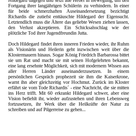
Hildegard dagegen und setzt alle Hebel in Bewegung, um den
Fortgang ihrer langjährigen Schülerin zu verhindern. In einer
für beide schmerzhaften Auseinandersetzung bezichtigt
Richardis die zutiefst enttäuschte Hildegard der Eigensucht.
Letztendlich muss die Ältere das geliebte Wesen ziehen lassen,
den Verlust akzeptieren. Ein Schicksalsschlag wie der
plötzliche Tod ihrer Jugendfreundin Jutta.
Doch Hildegard findet ihren inneren Frieden wieder, ihr Ruhm
als Visionärin und Heilerin geht inzwischen weit über die
Klostermauern hinaus. Sogar König Friedrich Barbarossa bittet
sie um Rat und macht sie mit seinen Hofgelehrten bekannt,
eine lang ersehnte Möglichkeit, sich mit modernem Wissen aus
aller Herren Länder auseinanderzusetzen. In einem
persönlichen Gespräch prophezeit sie ihm die Kaiserkrone,
warnt ihn aber gleichzeitig vor Hochmut. Zurück im Kloster
erfährt sie vom Tode Richardis´ - eine Nachricht, die sie mitten
ins Herz trifft. Mit 60 erkrankt Hildegard schwer, aber eine
Vision befiehlt ihr, wieder aufzustehen und ihren Lebensweg
fortzusetzen, ihr Werk über die Heilkräfte der Natur zu
schreiben und auf Pilgerreise zu gehen...