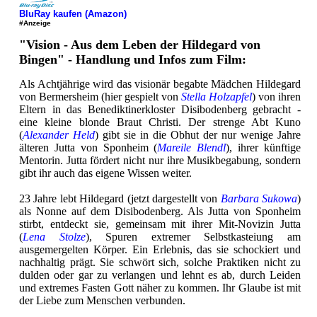
BluRay kaufen (Amazon)
#Anzeige
"Vision - Aus dem Leben der Hildegard von
Bingen" - Handlung und Infos zum Film:
Als Achtjährige wird das visionär begabte Mädchen Hildegard
von Bermersheim (hier gespielt von
Stella Holzapfel
) von ihren
Eltern in das Benediktinerkloster Disibodenberg gebracht -
eine kleine blonde Braut Christi. Der strenge Abt Kuno
(
Alexander Held
) gibt sie in die Obhut der nur wenige Jahre
älteren Jutta von Sponheim (
Mareile Blendl
), ihrer künftige
Mentorin. Jutta fördert nicht nur ihre Musikbegabung, sondern
gibt ihr auch das eigene Wissen weiter.
23 Jahre lebt Hildegard (jetzt dargestellt von
Barbara Sukowa
)
als Nonne auf dem Disibodenberg. Als Jutta von Sponheim
stirbt, entdeckt sie, gemeinsam mit ihrer Mit-Novizin Jutta
(
Lena Stolze
), Spuren extremer Selbstkasteiung am
ausgemergelten Körper. Ein Erlebnis, das sie schockiert und
nachhaltig prägt. Sie schwört sich, solche Praktiken nicht zu
dulden oder gar zu verlangen und lehnt es ab, durch Leiden
und extremes Fasten Gott näher zu kommen. Ihr Glaube ist mit
der Liebe zum Menschen verbunden.