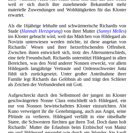
weil er sich durch ihre zunehmende Bekanntheit mehr
materielle Zuwendungen und Wohltätigkeiten für das Kloster
erwartet.
Als die 16jährige lebhafte und schwärmerische Richardis von
Stade (
Hannah Herzsprung
) von ihrer Mutter (
Sunnyi Melles
)
ins Kloster gebracht wird, weil das Mädchen von Hildegard als
Novizin unterwiesen werden möchte, ist diese angetan von
Richardis´ Wesen und ihrer herzerfrischenden Offenheit.
Zwischen ihnen entwickelt sich, trotz des Altersunterschieds,
eine tiefe Freundschaft. Richardis unterstützt Hildegard in allen
Bereichen, was den Neid anderer Nonnen erweckt, vor allem
Hildegards langjährige Vertraute und Ordensschwester Jutta
fühlt sich zurückgesetzt. Unter großer Anteilnahme ihrer
Familie legt Richards das Gelöbnis ab und trägt den Schleier
als Zeichen der Verbundenheit mit Gott.
Aufgeschreckt durch den Selbstmord der jungen im Kloster
geschwängerten Nonne Clara entschließt sich Hildegard, ein
nur von Nonnen bewirtschaftetes Kloster einzurichten. Abt
Kuno verweigert ihr die Genehmigung, auch aus Angst, seine
Pfründe zu verlieren. Hildegard verfällt in eine rätselhafte
Starre, die Schwestern fürchten gar ihren Tod. Doch dann holt
Richardis´ Mutter die Erlaubnis beim Erzbischof von Mainz
ein und Hildegard gesundet wie durch ein Wunder. Sie kauft