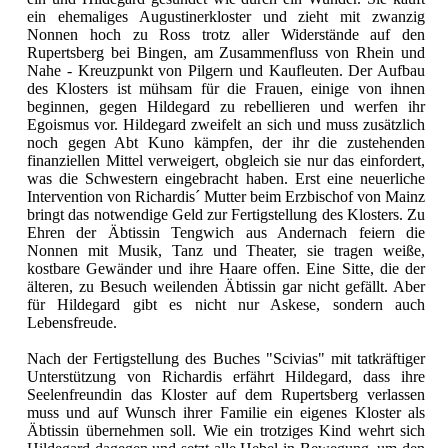
ein ehemaliges Augustinerkloster und zieht mit zwanzig
Nonnen hoch zu Ross trotz aller Widerstände auf den
Rupertsberg bei Bingen, am Zusammenfluss von Rhein und
Nahe - Kreuzpunkt von Pilgern und Kaufleuten. Der Aufbau
des Klosters ist mühsam für die Frauen, einige von ihnen
beginnen, gegen Hildegard zu rebellieren und werfen ihr
Egoismus vor. Hildegard zweifelt an sich und muss zusätzlich
noch gegen Abt Kuno kämpfen, der ihr die zustehenden
finanziellen Mittel verweigert, obgleich sie nur das einfordert,
was die Schwestern eingebracht haben. Erst eine neuerliche
Intervention von Richardis´ Mutter beim Erzbischof von Mainz
bringt das notwendige Geld zur Fertigstellung des Klosters. Zu
Ehren der Äbtissin Tengwich aus Andernach feiern die
Nonnen mit Musik, Tanz und Theater, sie tragen weiße,
kostbare Gewänder und ihre Haare offen. Eine Sitte, die der
älteren, zu Besuch weilenden Äbtissin gar nicht gefällt. Aber
für Hildegard gibt es nicht nur Askese, sondern auch
Lebensfreude.
Nach der Fertigstellung des Buches "Scivias" mit tatkräftiger
Unterstützung von Richardis erfährt Hildegard, dass ihre
Seelenfreundin das Kloster auf dem Rupertsberg verlassen
muss und auf Wunsch ihrer Familie ein eigenes Kloster als
Äbtissin übernehmen soll. Wie ein trotziges Kind wehrt sich