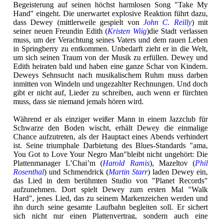
Begeisterung auf seinen höchst harmlosen Song "Take My
Hand" eingeht. Die unerwartet explosive Reaktion führt dazu,
dass Dewey (mittlerweile gespielt von
John C. Reilly
) mit
seiner neuen Freundin Edith (
Kristen Wiig
)die Stadt verlassen
muss, um der Verachtung seines Vaters und dem rauen Leben
in Springberry zu entkommen. Unbedarft zieht er in die Welt,
um sich seinen Traum von der Musik zu erfüllen. Dewey und
Edith heiraten bald und haben eine ganze Schar von Kindern.
Deweys Sehnsucht nach musikalischem Ruhm muss darben
inmitten von Windeln und ungezahlter Rechnungen. Und doch
gibt er nicht auf, Lieder zu schreiben, auch wenn er fürchten
muss, dass sie niemand jemals hören wird.
Während er als einziger weißer Mann in einem Jazzclub für
Schwarze den Boden wischt, erhält Dewey die einmalige
Chance aufzutreten, als der Hauptact eines Abends verhindert
ist. Seine triumphale Darbietung des Blues-Standards "ama,
You Got to Love Your Negro Man"bleibt nicht ungehört: Die
Plattenmanager L’Chai’m (
Harold Ramis
), Mazeltov (
Phil
Rosenthal
) und Schmendrick (
Martin Starr
) laden Dewey ein,
das Lied in dem berühmten Studio von "Planet Records"
aufzunehmen. Dort spielt Dewey zum ersten Mal "Walk
Hard", jenes Lied, das zu seinem Markenzeichen werden und
ihn durch seine gesamte Laufbahn begleiten soll. Er sichert
sich nicht nur einen Plattenvertrag, sondern auch eine