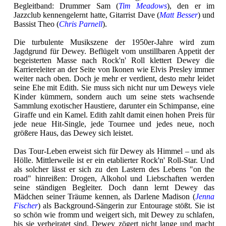
Begleitband: Drummer Sam (
Tim Meadows
), den er im
Jazzclub kennengelernt hatte, Gitarrist Dave (
Matt Besser
) und
Bassist Theo (
Chris Parnell
).
Die turbulente Musikszene der 1950er-Jahre wird zum
Jagdgrund für Dewey. Beflügelt vom unstillbaren Appetit der
begeisterten Masse nach Rock'n' Roll klettert Dewey die
Karriereleiter an der Seite von Ikonen wie Elvis Presley immer
weiter nach oben. Doch je mehr er verdient, desto mehr leidet
seine Ehe mit Edith. Sie muss sich nicht nur um Deweys viele
Kinder kümmern, sondern auch um seine stets wachsende
Sammlung exotischer Haustiere, darunter ein Schimpanse, eine
Giraffe und ein Kamel. Edith zahlt damit einen hohen Preis für
jede neue Hit-Single, jede Tournee und jedes neue, noch
größere Haus, das Dewey sich leistet.
Das Tour-Leben erweist sich für Dewey als Himmel – und als
Hölle. Mittlerweile ist er ein etablierter Rock'n' Roll-Star. Und
als solcher lässt er sich zu den Lastern des Lebens "on the
road" hinreißen: Drogen, Alkohol und Liebschaften werden
seine ständigen Begleiter. Doch dann lernt Dewey das
Mädchen seiner Träume kennen, als Darlene Madison (
Jenna
Fischer
) als Background-Sängerin zur Entourage stößt. Sie ist
so schön wie fromm und weigert sich, mit Dewey zu schlafen,
bis sie verheiratet sind. Dewey zögert nicht lange und macht