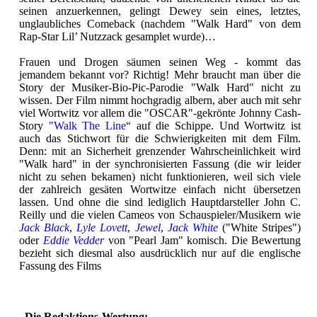
seinen anzuerkennen, gelingt Dewey sein eines, letztes,
unglaubliches Comeback (nachdem "Walk Hard" von dem
Rap-Star Lil’ Nutzzack gesamplet wurde)…
Frauen und Drogen säumen seinen Weg - kommt das
jemandem bekannt vor? Richtig! Mehr braucht man über die
Story der Musiker-Bio-Pic-Parodie "Walk Hard" nicht zu
wissen. Der Film nimmt hochgradig albern, aber auch mit sehr
viel Wortwitz vor allem die "OSCAR"-gekrönte Johnny Cash-
Story
"Walk The Line“
auf die Schippe. Und Wortwitz ist
auch das Stichwort für die Schwierigkeiten mit dem Film.
Denn: mit an Sicherheit grenzender Wahrscheinlichkeit wird
"Walk hard" in der synchronisierten Fassung (die wir leider
nicht zu sehen bekamen) nicht funktionieren, weil sich viele
der zahlreich gesäten Wortwitze einfach nicht übersetzen
lassen. Und ohne die sind lediglich Hauptdarsteller John C.
Reilly und die vielen Cameos von Schauspieler/Musikern wie
Jack Black
,
Lyle Lovett
,
Jewel
,
Jack White
("White Stripes")
oder
Eddie Vedder
von "Pearl Jam" komisch. Die Bewertung
bezieht sich diesmal also ausdrücklich nur auf die englische
Fassung des Films
Die Redaktions-Wertung: