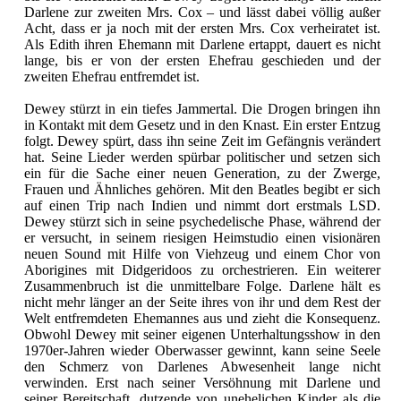
Darlene zur zweiten Mrs. Cox – und lässt dabei völlig außer
Acht, dass er ja noch mit der ersten Mrs. Cox verheiratet ist.
Als Edith ihren Ehemann mit Darlene ertappt, dauert es nicht
lange, bis er von der ersten Ehefrau geschieden und der
zweiten Ehefrau entfremdet ist.
Dewey stürzt in ein tiefes Jammertal. Die Drogen bringen ihn
in Kontakt mit dem Gesetz und in den Knast. Ein erster Entzug
folgt. Dewey spürt, dass ihn seine Zeit im Gefängnis verändert
hat. Seine Lieder werden spürbar politischer und setzen sich
ein für die Sache einer neuen Generation, zu der Zwerge,
Frauen und Ähnliches gehören. Mit den Beatles begibt er sich
auf einen Trip nach Indien und nimmt dort erstmals LSD.
Dewey stürzt sich in seine psychedelische Phase, während der
er versucht, in seinem riesigen Heimstudio einen visionären
neuen Sound mit Hilfe von Viehzeug und einem Chor von
Aborigines mit Didgeridoos zu orchestrieren. Ein weiterer
Zusammenbruch ist die unmittelbare Folge. Darlene hält es
nicht mehr länger an der Seite ihres von ihr und dem Rest der
Welt entfremdeten Ehemannes aus und zieht die Konsequenz.
Obwohl Dewey mit seiner eigenen Unterhaltungsshow in den
1970er-Jahren wieder Oberwasser gewinnt, kann seine Seele
den Schmerz von Darlenes Abwesenheit lange nicht
verwinden. Erst nach seiner Versöhnung mit Darlene und
seiner Bereitschaft, dutzende von unehelichen Kinder als die