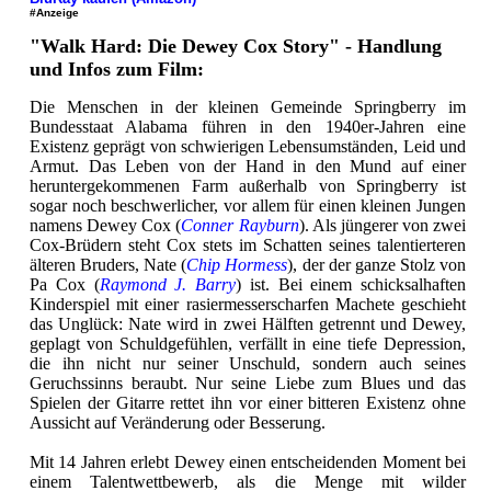
#Anzeige
"Walk Hard: Die Dewey Cox Story" - Handlung
und Infos zum Film:
Die Menschen in der kleinen Gemeinde Springberry im
Bundesstaat Alabama führen in den 1940er-Jahren eine
Existenz geprägt von schwierigen Lebensumständen, Leid und
Armut. Das Leben von der Hand in den Mund auf einer
heruntergekommenen Farm außerhalb von Springberry ist
sogar noch beschwerlicher, vor allem für einen kleinen Jungen
namens Dewey Cox (
Conner Rayburn
). Als jüngerer von zwei
Cox-Brüdern steht Cox stets im Schatten seines talentierteren
älteren Bruders, Nate (
Chip Hormess
), der der ganze Stolz von
Pa Cox (
Raymond J. Barry
) ist. Bei einem schicksalhaften
Kinderspiel mit einer rasiermesserscharfen Machete geschieht
das Unglück: Nate wird in zwei Hälften getrennt und Dewey,
geplagt von Schuldgefühlen, verfällt in eine tiefe Depression,
die ihn nicht nur seiner Unschuld, sondern auch seines
Geruchssinns beraubt. Nur seine Liebe zum Blues und das
Spielen der Gitarre rettet ihn vor einer bitteren Existenz ohne
Aussicht auf Veränderung oder Besserung.
Mit 14 Jahren erlebt Dewey einen entscheidenden Moment bei
einem Talentwettbewerb, als die Menge mit wilder