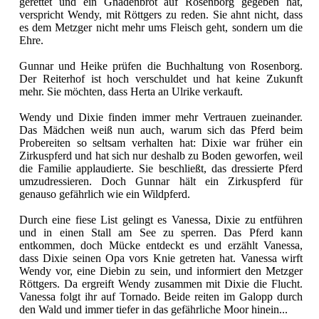
gerettet und ein Gnadenbrot auf Rosenborg gegeben hat,
verspricht Wendy, mit Röttgers zu reden. Sie ahnt nicht, dass
es dem Metzger nicht mehr ums Fleisch geht, sondern um die
Ehre.
Gunnar und Heike prüfen die Buchhaltung von Rosenborg.
Der Reiterhof ist hoch verschuldet und hat keine Zukunft
mehr. Sie möchten, dass Herta an Ulrike verkauft.
Wendy und Dixie finden immer mehr Vertrauen zueinander.
Das Mädchen weiß nun auch, warum sich das Pferd beim
Probereiten so seltsam verhalten hat: Dixie war früher ein
Zirkuspferd und hat sich nur deshalb zu Boden geworfen, weil
die Familie applaudierte. Sie beschließt, das dressierte Pferd
umzudressieren. Doch Gunnar hält ein Zirkuspferd für
genauso gefährlich wie ein Wildpferd.
Durch eine fiese List gelingt es Vanessa, Dixie zu entführen
und in einen Stall am See zu sperren. Das Pferd kann
entkommen, doch Mücke entdeckt es und erzählt Vanessa,
dass Dixie seinen Opa vors Knie getreten hat. Vanessa wirft
Wendy vor, eine Diebin zu sein, und informiert den Metzger
Röttgers. Da ergreift Wendy zusammen mit Dixie die Flucht.
Vanessa folgt ihr auf Tornado. Beide reiten im Galopp durch
den Wald und immer tiefer in das gefährliche Moor hinein...