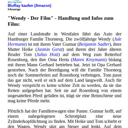
BluRay kaufen (Amazon)
#Anzeige
"Wendy - Der Film" - Handlung und Infos zum
Film:
Auf einer Landstraße in Westfalen fährt das Auto der
Hamburger Familie Thorsteeg. Die zwölfjährige Wendy (
Jule
Hermann
) ist mit ihrem Vater Gunnar (
Benjamin Sadler
), ihrer
Mutter Heike (
Jasmin Gerat
) und ihrem drei Jahre älteren
Bruder Tom (
Julius Hotz
) auf dem Weg zum Reiterhof
Rosenborg, den ihre Oma Herta (
Maren Kroymann
) bislang
mit ihrem Mann Gerhard betrieben hat. Jetzt ist Opa Gerhard
gestorben. Nach der Beerdigung will die Familie Thorsteeg
noch die Sommerferien auf Rosenborg verbringen. Tom passt
das gar nicht, weil er sich auf dem Land langweilt. Auch für
Wendy verspricht es keine schöne Zeit zu werden, da sie das
Reiten aufgegeben hat. Seit sie auf Rosenborg von einem
ungesattelten Pferd gefallen ist, trägt sie eine Beinschiene und
mag keine Pferde mehr.
Plötzlich hat der Familienwagen eine Panne. Gunnar hofft, auf
einem nahegelegenen Schrottplatz eine neue
Zylinderkopfdichtung zu finden. Mit Heike und Tom schiebt er
den Wagen, Wendy sitzt am Steuer und lenkt. Auf dem