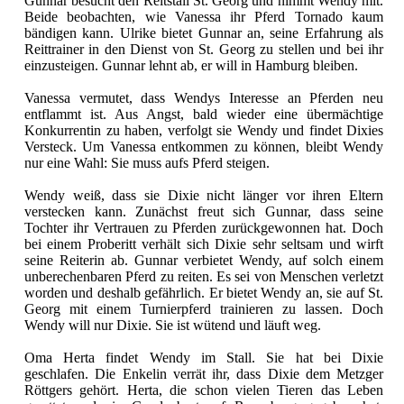
Gunnar besucht den Reitstall St. Georg und nimmt Wendy mit.
Beide beobachten, wie Vanessa ihr Pferd Tornado kaum
bändigen kann. Ulrike bietet Gunnar an, seine Erfahrung als
Reittrainer in den Dienst von St. Georg zu stellen und bei ihr
einzusteigen. Gunnar lehnt ab, er will in Hamburg bleiben.
Vanessa vermutet, dass Wendys Interesse an Pferden neu
entflammt ist. Aus Angst, bald wieder eine übermächtige
Konkurrentin zu haben, verfolgt sie Wendy und findet Dixies
Versteck. Um Vanessa entkommen zu können, bleibt Wendy
nur eine Wahl: Sie muss aufs Pferd steigen.
Wendy weiß, dass sie Dixie nicht länger vor ihren Eltern
verstecken kann. Zunächst freut sich Gunnar, dass seine
Tochter ihr Vertrauen zu Pferden zurückgewonnen hat. Doch
bei einem Proberitt verhält sich Dixie sehr seltsam und wirft
seine Reiterin ab. Gunnar verbietet Wendy, auf solch einem
unberechenbaren Pferd zu reiten. Es sei von Menschen verletzt
worden und deshalb gefährlich. Er bietet Wendy an, sie auf St.
Georg mit einem Turnierpferd trainieren zu lassen. Doch
Wendy will nur Dixie. Sie ist wütend und läuft weg.
Oma Herta findet Wendy im Stall. Sie hat bei Dixie
geschlafen. Die Enkelin verrät ihr, dass Dixie dem Metzger
Röttgers gehört. Herta, die schon vielen Tieren das Leben