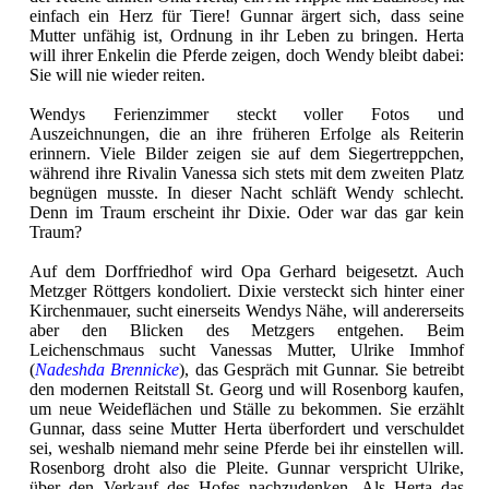
einfach ein Herz für Tiere! Gunnar ärgert sich, dass seine
Mutter unfähig ist, Ordnung in ihr Leben zu bringen. Herta
will ihrer Enkelin die Pferde zeigen, doch Wendy bleibt dabei:
Sie will nie wieder reiten.
Wendys Ferienzimmer steckt voller Fotos und
Auszeichnungen, die an ihre früheren Erfolge als Reiterin
erinnern. Viele Bilder zeigen sie auf dem Siegertreppchen,
während ihre Rivalin Vanessa sich stets mit dem zweiten Platz
begnügen musste. In dieser Nacht schläft Wendy schlecht.
Denn im Traum erscheint ihr Dixie. Oder war das gar kein
Traum?
Auf dem Dorffriedhof wird Opa Gerhard beigesetzt. Auch
Metzger Röttgers kondoliert. Dixie versteckt sich hinter einer
Kirchenmauer, sucht einerseits Wendys Nähe, will andererseits
aber den Blicken des Metzgers entgehen. Beim
Leichenschmaus sucht Vanessas Mutter, Ulrike Immhof
(
Nadeshda Brennicke
), das Gespräch mit Gunnar. Sie betreibt
den modernen Reitstall St. Georg und will Rosenborg kaufen,
um neue Weideflächen und Ställe zu bekommen. Sie erzählt
Gunnar, dass seine Mutter Herta überfordert und verschuldet
sei, weshalb niemand mehr seine Pferde bei ihr einstellen will.
Rosenborg droht also die Pleite. Gunnar verspricht Ulrike,
über den Verkauf des Hofes nachzudenken. Als Herta das