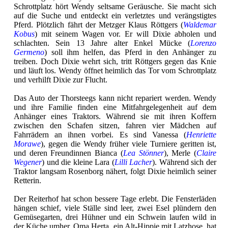
Schrottplatz hört Wendy seltsame Geräusche. Sie macht sich
auf die Suche und entdeckt ein verletztes und verängstigtes
Pferd. Plötzlich fährt der Metzger Klaus Röttgers (
Waldemar
Kobus
) mit seinem Wagen vor. Er will Dixie abholen und
schlachten. Sein 13 Jahre alter Enkel Mücke (
Lorenzo
Germeno
) soll ihm helfen, das Pferd in den Anhänger zu
treiben. Doch Dixie wehrt sich, tritt Röttgers gegen das Knie
und läuft los. Wendy öffnet heimlich das Tor vom Schrottplatz
und verhilft Dixie zur Flucht.
Das Auto der Thorsteegs kann nicht repariert werden. Wendy
und ihre Familie finden eine Mitfahrgelegenheit auf dem
Anhänger eines Traktors. Während sie mit ihren Koffern
zwischen den Schafen sitzen, fahren vier Mädchen auf
Fahrrädern an ihnen vorbei. Es sind Vanessa (
Henriette
Morawe
), gegen die Wendy früher viele Turniere geritten ist,
und deren Freundinnen Bianca (
Lea Stönner
), Merle (
Claire
Wegener
) und die kleine Lara (
Lilli Lacher
). Während sich der
Traktor langsam Rosenborg nähert, folgt Dixie heimlich seiner
Retterin.
Der Reiterhof hat schon bessere Tage erlebt. Die Fensterläden
hängen schief, viele Ställe sind leer, zwei Esel plündern den
Gemüsegarten, drei Hühner und ein Schwein laufen wild in
der Küche umher. Oma Herta, ein Alt-Hippie mit Latzhose, hat