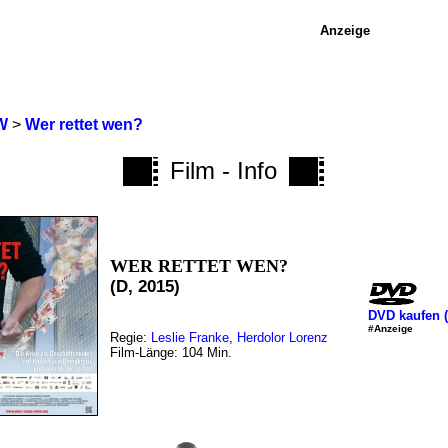
Anzeige
W
>
Wer rettet wen?
Film - Info
WER RETTET WEN?
(D, 2015)
DVD kaufen 
#Anzeige
Regie:
Leslie Franke
,
Herdolor Lorenz
Film-Länge: 104 Min.