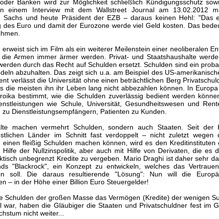
der Banken wird zur Möglichkeit schließlich Kündigungsschutz sowi
In einem Interview mit dem Wallstreet Journal am 13.02.2012 m
 Sachs und heute Präsident der EZB – daraus keinen Hehl: "Das eu
g des Euro und damit der Eurozone werde viel Geld kosten. Das bed
ehmen.
 erweist sich im Film als ein weiterer Meilenstein einer neoliberalen E
 die Armen immer ärmer werden. Privat- und Staatshaushalte werde
werden durch das Recht auf Schulden ersetzt. Schulden sind ein prob
eln abzuhalten. Das zeigt sich u.a. am Beispiel des US-amerikanis
nt verlässt die Universität ohne einen beträchtlichen Berg Privatschu
s die meisten ihn ihr Leben lang nicht abbezahlen können. In Europa 
 Troika bestimmt, wie die Schulden zuverlässig bedient werden könne
ienstleistungen wie Schule, Universität, Gesundheitswesen und Rente
 zu Dienstleistungsempfängern, Patienten zu Kunden.
halte machen vermehrt Schulden, sondern auch Staaten. Seit der 
tlichen Länder im Schnitt fast verdoppelt – nicht zuletzt wegen d
 einen fleißig Schulden machen können, wird es den Kreditinstituten 
Hilfe der Nullzinspolitik, aber auch mit Hilfe von Derivaten, die e
aktisch unbegrenzt Kredite zu vergeben. Mario Draghi ist daher sehr
s "Blackrock", ein Konzept zu entwickeln, welches das Vertrauen 
len soll. Die daraus resultierende "Lösung": Nun will die Euro
n – in der Höhe einer Billion Euro Steuergelder!
e Schulden der großen Masse das Vermögen (Kredite) der wenigen Su
l war, haben die Gläubiger die Staaten und Privatschuldner fest im Gri
hstum nicht weiter...