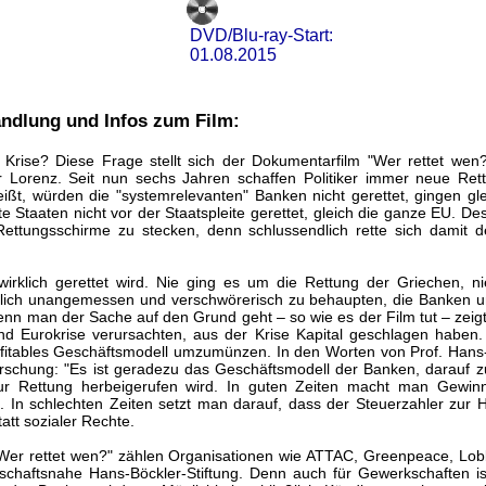
DVD/Blu-ray-Start:
01.08.2015
andlung und Infos zum Film:
Krise? Diese Frage stellt sich der Dokumentarfilm "Wer rettet we
r Lorenz. Seit nun sechs Jahren schaffen Politiker immer neue Ret
ßt, würden die "systemrelevanten" Banken nicht gerettet, gingen gle
e Staaten nicht vor der Staatspleite gerettet, gleich die ganze EU. 
 Rettungsschirme zu stecken, denn schlussendlich rette sich damit 
wirklich gerettet wird. Nie ging es um die Rettung der Griechen, 
rlich unangemessen und verschwörerisch zu behaupten, die Banken un
enn man der Sache auf den Grund geht – so wie es der Film tut – zeigt
und Eurokrise verursachten, aus der Krise Kapital geschlagen haben.
rofitables Geschäftsmodell umzumünzen. In den Worten von Prof. Hans
sforschung: "Es ist geradezu das Geschäftsmodell der Banken, darauf zu
ur Rettung herbeigerufen wird. In guten Zeiten macht man Gewinn
. In schlechten Zeiten setzt man darauf, dass der Steuerzahler zur 
tatt sozialer Rechte.
Wer rettet wen?" zählen Organisationen wie ATTAC, Greenpeace, Lob
schaftsnahe Hans-Böckler-Stiftung. Denn auch für Gewerkschaften i