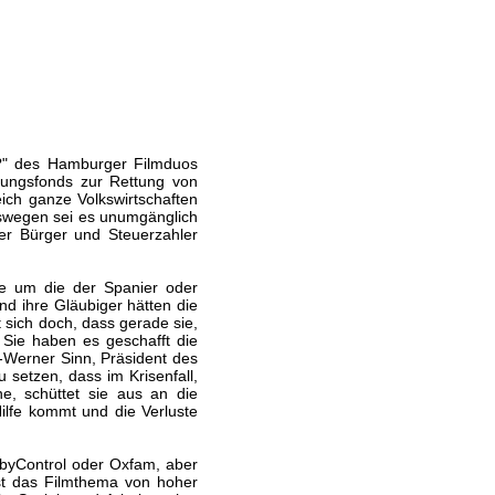
n?" des Hamburger Filmduos
tungsfonds zur Rettung von
ich ganze Volkswirtschaften
Deswegen sei es unumgänglich
der Bürger und Steuerzahler
nie um die der Spanier oder
d ihre Gläubiger hätten die
 sich doch, dass gerade sie,
 Sie haben es geschafft die
-Werner Sinn, Präsident des
 setzen, dass im Krisenfall,
e, schüttet sie aus an die
Hilfe kommt und die Verluste
byControl oder Oxfam, aber
st das Filmthema von hoher