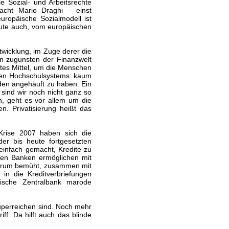
e Sozial- und Arbeitsrechte
acht Mario Draghi – einst
ropäische Sozialmodell ist
eute auch, vom europäischen
ntwicklung, im Zuge derer die
n zugunsten der Finanzwelt
ates Mittel, um die Menschen
chen Hochschulsystems: kaum
lden angehäuft zu haben. Ein
sind wir noch nicht ganz so
n, geht es vor allem um die
n. Privatisierung heißt das
Krise 2007 haben sich die
er bis heute fortgesetzten
einfach gemacht, Kredite zu
s den Banken ermöglichen mit
 darum bemüht, zusammen mit
in die Kreditverbriefungen
päische Zentralbank marode
perreichen sind. Noch mehr
ff. Da hilft auch das blinde