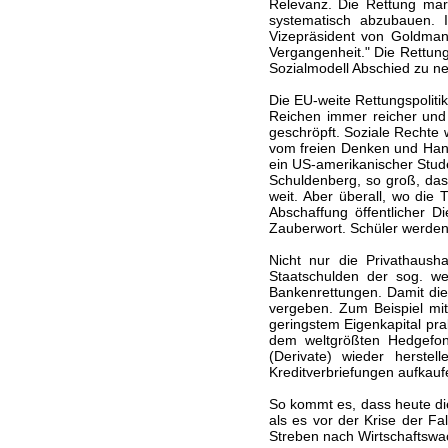
Relevanz. Die Rettung maro
systematisch abzubauen. 
Vizepräsident von Goldman
Vergangenheit." Die Rettun
Sozialmodell Abschied zu n
Die EU-weite Rettungspolitik
Reichen immer reicher und
geschröpft. Soziale Rechte 
vom freien Denken und Hand
ein US-amerikanischer Stude
Schuldenberg, so groß, das
weit. Aber überall, wo die
Abschaffung öffentlicher D
Zauberwort. Schüler werden
Nicht nur die Privathaus
Staatschulden der sog. wes
Bankenrettungen. Damit die
vergeben. Zum Beispiel mit 
geringstem Eigenkapital pr
dem weltgrößten Hedgefond
(Derivate) wieder herstel
Kreditverbriefungen aufkaufe
So kommt es, dass heute di
als es vor der Krise der Fal
Streben nach Wirtschaftswac