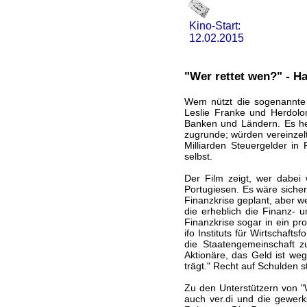
Kino-Start:
12.02.2015
"Wer rettet wen?" - H
Wem nützt die sogenannte 
Leslie Franke und Herdolo
Banken und Ländern. Es hei
zugrunde; würden vereinzelt
Milliarden Steuergelder in
selbst.
Der Film zeigt, wer dabei 
Portugiesen. Es wäre siche
Finanzkrise geplant, aber w
die erheblich die Finanz- 
Finanzkrise sogar in ein p
ifo Instituts für Wirtschaft
die Staatengemeinschaft z
Aktionäre, das Geld ist weg
trägt." Recht auf Schulden s
Zu den Unterstützern von "
auch ver.di und die gewerk