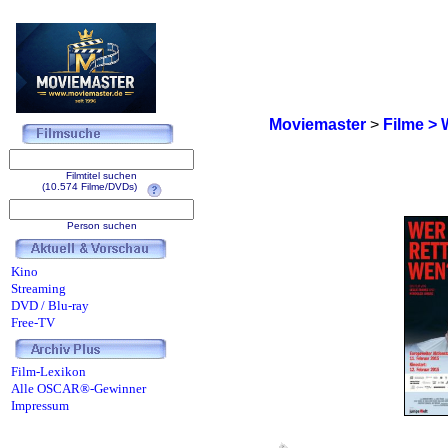
Moviemaster
>
Filme > 
Filmtitel suchen
(10.574 Filme/DVDs)
Person suchen
Kino
Streaming
DVD / Blu-ray
Free-TV
Film-Lexikon
Alle OSCAR®-Gewinner
Impressum