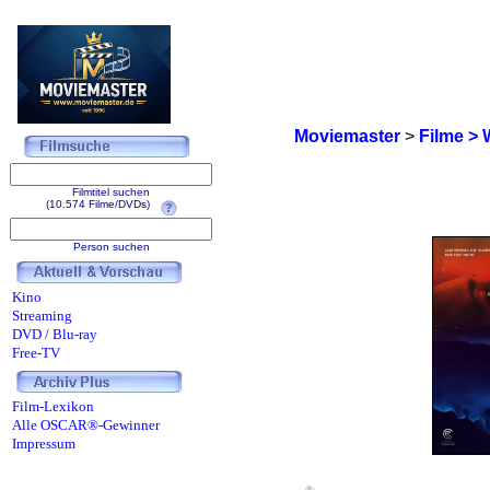
Moviemaster
>
Filme > 
Filmtitel suchen
(10.574 Filme/DVDs)
Person suchen
Kino
Streaming
DVD / Blu-ray
Free-TV
Film-Lexikon
Alle OSCAR®-Gewinner
Impressum