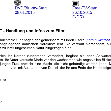
DVD/Blu-ray-Start:
Free-TV-Start:
08.01.2015
26.10.2015
(NDR)
 - Handlung und Infos zum Film:
schüchterner Teenager, der gemeinsam mit ihren Eltern (
Lars Mikkelsen
 abgelegenen dänischen Nordküste lebt. Sie vertraut niemandem, au
 zu ihrer ungestümen Natur hingezogen fühlt.
sich ihr Körper zunehmend verändert, beginnt sie nach Antworte
en. Ihr Vater versucht Marie vor den wachsamen wie angstvollen Blick
 jungen Frau erwacht eine Macht, die nicht gebändigt werden kann. M
den nervös, mit Ausnahme von Daniel, der ihr ans Ende der Nacht folg
acher
r.