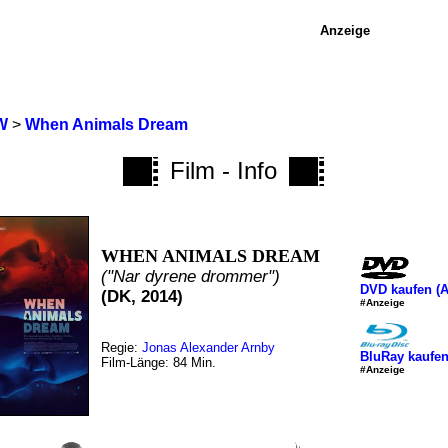
Anzeige
W
>
When Animals Dream
Film - Info
WHEN ANIMALS DREAM
("Nar dyrene drommer")
DVD kaufen (
(DK, 2014)
#Anzeige
Regie:
Jonas Alexander Arnby
BluRay kaufe
Film-Länge: 84 Min.
#Anzeige