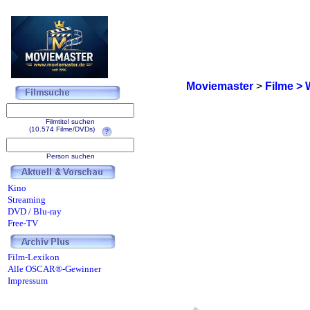
Moviemaster
>
Filme > 
Filmtitel suchen
(10.574 Filme/DVDs)
Person suchen
Kino
Streaming
DVD / Blu-ray
Free-TV
Film-Lexikon
Alle OSCAR®-Gewinner
Impressum