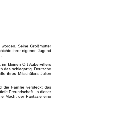
n worden. Seine Großmutter
chichte ihrer eigenen Jugend
.
im kleinen Ort Aubervilliers
ch das schlagartig. Deutsche
fe ihres Mitschülers Julien
nd die Familie versteckt das
iefe Freundschaft. In dieser
die Macht der Fantasie eine