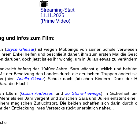
Streaming-Start:
11.11.2025
(Prime Video)
ng und Infos zum Film:
an (
Bryce Gheisar
) ist wegen Mobbings von seiner Schule verwiese
 ihrem Enkel helfen und beschließt daher, ihm zum ersten Mal die Ges
en darüber, doch jetzt ist es ihr wichtig, um in Julian etwas zu verändern
ankreich Anfang der 1940er Jahre. Sara wächst glücklich und behütet 
 Mit der Besetzung des Landes durch die deutschen Truppen ändert si
s (hier:
Ariella Glaser
) Schule nach jüdischen Kindern. Dank der Hil
Sara die Flucht.
en Eltern (
Gillian Andersen
und
Jo Stone-Fewings
) in Sicherheit u
ehr als ein Jahr vergeht und zwischen Sara und Julien entsteht eine t
inem magischen Zufluchtsort. Die beiden schaffen sich darin durch 
 der Entdeckung ihres Verstecks rückt unerbittlich näher...
acher