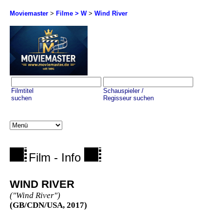
Moviemaster
>
Filme > W
>
Wind River
Filmtitel
Schauspieler /
suchen
Regisseur suchen
Film - Info
WIND RIVER
("Wind River")
(GB/CDN/USA, 2017)