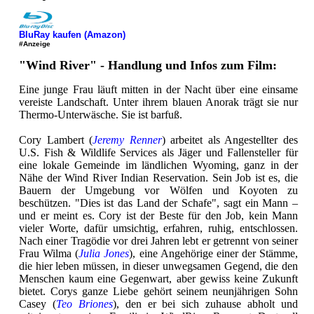
BluRay kaufen (Amazon)
#Anzeige
"Wind River" - Handlung und Infos zum Film:
Eine junge Frau läuft mitten in der Nacht über eine einsame
vereiste Landschaft. Unter ihrem blauen Anorak trägt sie nur
Thermo-Unterwäsche. Sie ist barfuß.
Cory Lambert (
Jeremy Renner
) arbeitet als Angestellter des
U.S. Fish & Wildlife Services als Jäger und Fallensteller für
eine lokale Gemeinde im ländlichen Wyoming, ganz in der
Nähe der Wind River Indian Reservation. Sein Job ist es, die
Bauern der Umgebung vor Wölfen und Koyoten zu
beschützen. "Dies ist das Land der Schafe", sagt ein Mann –
und er meint es. Cory ist der Beste für den Job, kein Mann
vieler Worte, dafür umsichtig, erfahren, ruhig, entschlossen.
Nach einer Tragödie vor drei Jahren lebt er getrennt von seiner
Frau Wilma (
Julia Jones
), eine Angehörige einer der Stämme,
die hier leben müssen, in dieser unwegsamen Gegend, die den
Menschen kaum eine Gegenwart, aber gewiss keine Zukunft
bietet. Corys ganze Liebe gehört seinem neunjährigen Sohn
Casey (
Teo Briones
), den er bei sich zuhause abholt und