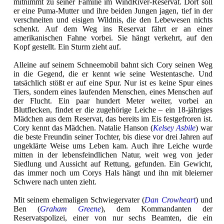
mitnimmt zu seiner Familie im WindRiver-Reservat. Dort soll
er eine Puma-Mutter und ihre beiden Jungen jagen, tief in der
verschneiten und eisigen Wildnis, die den Lebewesen nichts
schenkt. Auf dem Weg ins Reservat fährt er an einer
amerikanischen Fahne vorbei. Sie hängt verkehrt, auf den
Kopf gestellt. Ein Sturm zieht auf.
Alleine auf seinem Schneemobil bahnt sich Cory seinen Weg
in die Gegend, die er kennt wie seine Westentasche. Und
tatsächlich stößt er auf eine Spur. Nur ist es keine Spur eines
Tiers, sondern eines laufenden Menschen, eines Menschen auf
der Flucht. Ein paar hundert Meter weiter, vorbei an
Blutflecken, findet er die zugehörige Leiche – ein 18-jähriges
Mädchen aus dem Reservat, das bereits im Eis festgefroren ist.
Cory kennt das Mädchen. Natalie Hanson (
Kelsey Asbile
) war
die beste Freundin seiner Tochter, bis diese vor drei Jahren auf
ungeklärte Weise ums Leben kam. Auch ihre Leiche wurde
mitten in der lebensfeindlichen Natur, weit weg von jeder
Siedlung und Aussicht auf Rettung, gefunden. Ein Gewicht,
das immer noch um Corys Hals hängt und ihn mit bleierner
Schwere nach unten zieht.
Mit seinem ehemaligen Schwiegervater (
Dan Crowheart
) und
Ben (
Graham Greene
), dem Kommandanten der
Reservatspolizei, einer von nur sechs Beamten, die ein