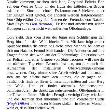
Natalie kümmern, machen sich Jane, Cory und Polizist Ben
auf den Weg zu Chip. In der Hütte der Littlefeather-Brüder
eskaliert die Situation schnell. Es kommt zur Schießerei, einer
der Jungen wird getötet, die anderen werden festgenommen.
Von Chip erfährt Cory den Namen des Freundes von Natalie:
Matt Rayburn (
Jon Bernthal
). Er lebt und arbeitet mit seinen
Kollegen auf einer nicht weit entfernten Ölbohranlage.
Cory sieht, dass vom Haus der Jungs eine Schlittenspur den
Berg hinauf in den Wald hinein führt. Mit Jane folgt er der
Spur: Sie finden die entstellte Leiche eines Mannes, bei dem es
sich um Natalies Freund Matt handelt. Die Antworten auf ihre
Fragen finden sich wohl auf der Ölbohranlage. Unterstützt von
der Polizei und einer Gruppe von State Troopers will Jane ihr
am nächsten Tag einen Besuch abstatten, um dort auch die
Aufnahmen der installierten Überwachungskameras
auszuwerten. Cory nimmt seine Arbeit wieder auf und macht
sich auf die Suche nach den Pumas, die er jagen soll.
Tatsächlich findet er ihren Unterschlupf mitten auf dem Berg
im Wald. Und er findet abermals Schlittenspuren.
Schlittenspuren, die direkt zur naheliegenden Ölbohranlage in
der Talsenke führen. Mit dem Fernglas verfolgt Cory, wie Jane
und die Beamten dort ankommen und auf Vorarbeiter Curtis
(
Hugh Dillon
) und dessen Männer stoßen. In diesem Moment
weiß er, dass Blut fließen wird...