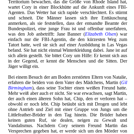
Territorium bewachen, das die Größe von Rhode Island hat,
wartet Cory in einer Blockhütte auf die Ankunft eines FBI-
Agenten. Das Wetter hat sich rapide verschlechtert. Es stürmt
und schneit. Die Männer lassen sich ihre Enttäuschung
anmerken, als sie feststellen, dass der entsandte Beamte der
Bundespolizei, eine junge Frau ist und offenbar unerfahren,
was den Job anbetrifft: Jane Banner (
Elizabeth Olsen
) war
einfach nur die FBI-Agentin, die den kürzesten Weg zum
Tatort hatte, weil sie sich auf einer Ausbildung in Las Vegas
befand. Sie hat nicht einmal Winterkleidung dabei. Jane ist auf
sich allein gestellt. Sie bittet Cory um Hilfe: Er kennt sich aus
in der Gegend, er kennt die Menschen und die Sitten. Der
Jäger willigt ein.
Bei einem Besuch der am Boden zerstörten Eltern von Natalie,
erfahren die beiden von dem Vater des Mädchens, Martin (
Gil
Birmingham
), dass seine Tochter einen weißen Freund hatte.
Mehr weiß aber auch er nicht. Sie war erwachsen, sagt Martin,
der auch einen älteren Sohn hat, Chip, den er verloren hat –
obwohl er noch lebt. Chip betäubt sich mit Drogen und lebt
ohne Antrieb und Ziel mit einer Gruppe von Jungs um die
Littlefeather-Brüder in den Tag hinein. Die Brüder haben
keinen guten Ruf, sie dealen, neigen zu Gewalt und
Vandalismus. Nachdem Cory seinem Freund Martin das
Versprechen gegeben hat, er werde sich um den Mörder von