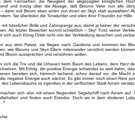
us dem Fernsehen; die Neuigkeit der abgesagten königlichen Hoc
ütend und trotzig über die Absage, lädt Blooms Vater nun alle übr
 – dann soll Bloom eben einen von ihnen an Skys statt auswählen! A
ndern. Sie überlisten die Torwächter und eilen ihrer Freundin zur Hilfe.
e mit hässlicher Brille und Zahnspange aus, damit ja keiner der versch
ben. Als letzter Bewerber kommt schließlich – Sky! Trotz seiner Verkle
sst sich auch König Oritel nicht von der Verkleidung täuschen und verb
en aus dem Palast; sie fliegen nach Gardenia und kommen bei Blo
en, wie Blooms und Skys Eltern miteinander versöhnt werden können
 mit Bloom aussprechen und versöhnen wollen.
sich die Trix und die Urhexen beim Baum des Lebens, dem Herz d
chwören. Mit Erfolg: die positive Energie schwindet so weit dahin, d
exen bereiten sich, hämisch lachend, schon darauf vor, die Macht 
e negative Energie auch wächst: Es gibt immer noch einen Rest posit
er des Lebensbaums ist irgendwo in der verfluchten Stadt Avram verstec
machen sich also mit einem fliegenden Segelschiff nach Avram auf.
hlbehalten und finden auch Erendor. Doch wo in dem düsteren Labyr
..?
acher