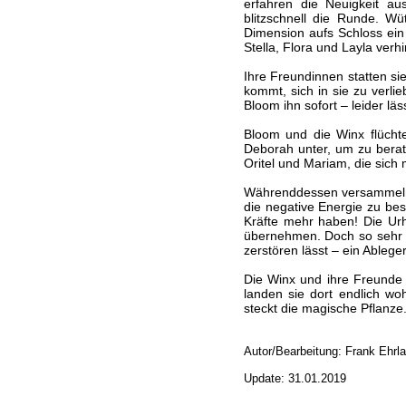
erfahren die Neuigkeit a
blitzschnell die Runde. W
Dimension aufs Schloss ein
Stella, Flora und Layla verhi
Ihre Freundinnen statten si
kommt, sich in sie zu verlie
Bloom ihn sofort – leider lä
Bloom und die Winx flücht
Deborah unter, um zu berat
Oritel und Mariam, die sich
Währenddessen versammeln 
die negative Energie zu bes
Kräfte mehr haben! Die Urh
übernehmen. Doch so sehr di
zerstören lässt – ein Ableg
Die Winx und ihre Freunde 
landen sie dort endlich wo
steckt die magische Pflanze.
Autor/Bearbeitung: Frank Ehrl
Update: 31.01.2019