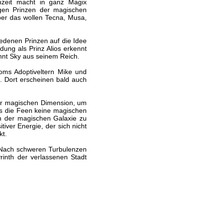
hzeit macht in ganz Magix
igen Prinzen der magischen
ber das wollen Tecna, Musa,
iedenen Prinzen auf die Idee
idung als Prinz Alios erkennt
annt Sky aus seinem Reich.
oms Adoptiveltern Mike und
. Dort erscheinen bald auch
er magischen Dimension, um
ass die Feen keine magischen
in der magischen Galaxie zu
iver Energie, der sich nicht
kt.
 Nach schweren Turbulenzen
inth der verlassenen Stadt