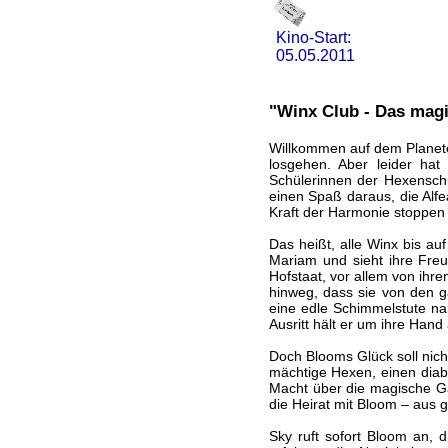
Kino-Start:
05.05.2011
"Winx Club - Das magi
Willkommen auf dem Planete
losgehen. Aber leider hat
Schülerinnen der Hexenschu
einen Spaß daraus, die Alf
Kraft der Harmonie stoppen 
Das heißt, alle Winx bis auf
Mariam und sieht ihre Fre
Hofstaat, vor allem von ihr
hinweg, dass sie von den g
eine edle Schimmelstute na
Ausritt hält er um ihre Hand
Doch Blooms Glück soll nic
mächtige Hexen, einen diabo
Macht über die magische Ga
die Heirat mit Bloom – aus 
Sky ruft sofort Bloom an, d