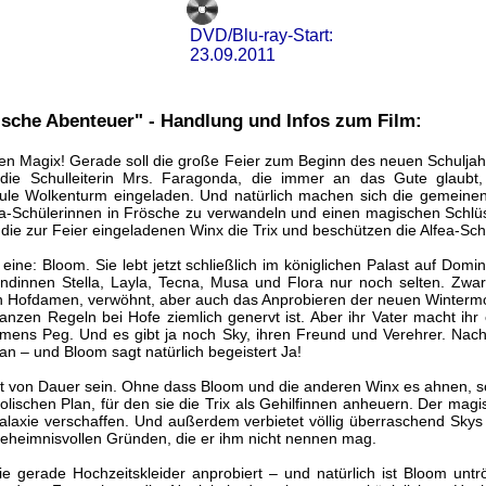
DVD/Blu-ray-Start:
23.09.2011
sche Abenteuer" - Handlung und Infos zum Film:
n Magix! Gerade soll die große Feier zum Beginn des neuen Schuljah
 die Schulleiterin Mrs. Faragonda, die immer an das Gute glaubt,
le Wolkenturm eingeladen. Und natürlich machen sich die gemeinen 
ea-Schülerinnen in Frösche zu verwandeln und einen magischen Schlüss
die zur Feier eingeladenen Winx die Trix und beschützen die Alfea-Sch
 eine: Bloom. Sie lebt jetzt schließlich im königlichen Palast auf Domin
undinnen Stella, Layla, Tecna, Musa und Flora nur noch selten. Zw
en Hofdamen, verwöhnt, aber auch das Anprobieren der neuen Wintermo
anzen Regeln bei Hofe ziemlich genervt ist. Aber ihr Vater macht ihr
mens Peg. Und es gibt ja noch Sky, ihren Freund und Verehrer. Nac
 an – und Bloom sagt natürlich begeistert Ja!
ht von Dauer sein. Ohne dass Bloom und die anderen Winx es ahnen, s
lischen Plan, für den sie die Trix als Gehilfinnen anheuern. Der magis
laxie verschaffen. Und außerdem verbietet völlig überraschend Sky
geheimnisvollen Gründen, die er ihm nicht nennen mag.
ie gerade Hochzeitskleider anprobiert – und natürlich ist Bloom unt