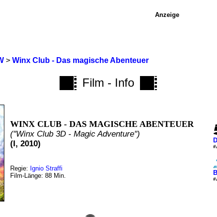
Anzeige
W
>
Winx Club - Das magische Abenteuer
Film - Info
WINX CLUB - DAS MAGISCHE ABENTEUER
("Winx Club 3D - Magic Adventure")
D
(I, 2010)
#
Regie:
Ignio Straffi
B
Film-Länge: 88 Min.
#