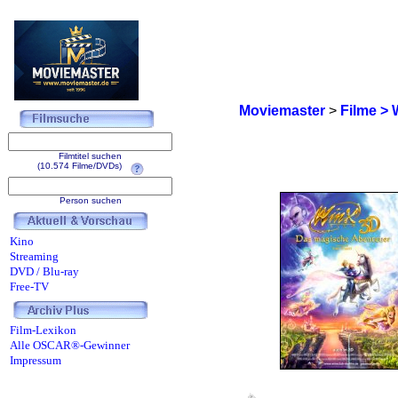
Moviemaster
>
Filme > 
Filmtitel suchen
(10.574 Filme/DVDs)
Person suchen
Kino
Streaming
DVD / Blu-ray
Free-TV
Film-Lexikon
Alle OSCAR®-Gewinner
Impressum