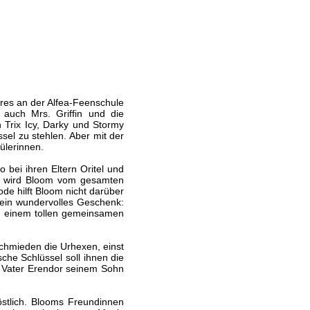
res an der Alfea-Feenschule
 auch Mrs. Griffin und die
Trix Icy, Darky und Stormy
el zu stehlen. Aber mit der
ülerinnen.
o bei ihren Eltern Oritel und
ar wird Bloom vom gesamten
de hilft Bloom nicht darüber
 ein wundervolles Geschenk:
h einem tollen gemeinsamen
chmieden die Urhexen, einst
che Schlüssel soll ihnen die
s Vater Erendor seinem Sohn
röstlich. Blooms Freundinnen