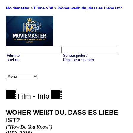
Moviemaster
>
Filme > W
>
Woher weißt du, dass es Liebe ist?
Filmtitel
Schauspieler /
suchen
Regisseur suchen
Film - Info
WOHER WEIßT DU, DASS ES LIEBE
IST?
("How Do You Know")
(USA, 2010)