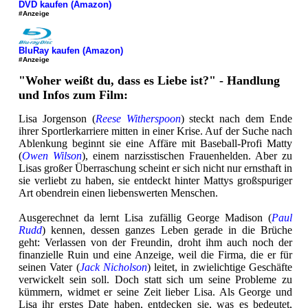
DVD kaufen (Amazon)
#Anzeige
BluRay kaufen (Amazon)
#Anzeige
"Woher weißt du, dass es Liebe ist?" - Handlung
und Infos zum Film:
Lisa Jorgenson (
Reese Witherspoon
) steckt nach dem Ende
ihrer Sportlerkarriere mitten in einer Krise. Auf der Suche nach
Ablenkung beginnt sie eine Affäre mit Baseball-Profi Matty
(
Owen Wilson
), einem narzisstischen Frauenhelden. Aber zu
Lisas großer Überraschung scheint er sich nicht nur ernsthaft in
sie verliebt zu haben, sie entdeckt hinter Mattys großspuriger
Art obendrein einen liebenswerten Menschen.
Ausgerechnet da lernt Lisa zufällig George Madison (
Paul
Rudd
) kennen, dessen ganzes Leben gerade in die Brüche
geht: Verlassen von der Freundin, droht ihm auch noch der
finanzielle Ruin und eine Anzeige, weil die Firma, die er für
seinen Vater (
Jack Nicholson
) leitet, in zwielichtige Geschäfte
verwickelt sein soll. Doch statt sich um seine Probleme zu
kümmern, widmet er seine Zeit lieber Lisa. Als George und
Lisa ihr erstes Date haben, entdecken sie, was es bedeutet,