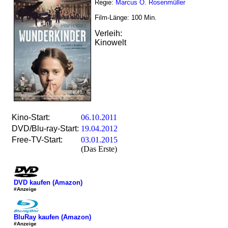
Regie:
Marcus O. Rosenmüller
Film-Länge:
100
Min.
Verleih:
Kinowelt
Kino-Start:
06.10.2011
DVD/Blu-ray-Start:
19.04.2012
Free-TV-Start:
03.01.2015
(Das Erste)
DVD kaufen (Amazon)
#Anzeige
BluRay kaufen (Amazon)
#Anzeige