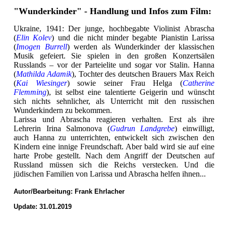
"Wunderkinder" - Handlung und Infos zum Film:
Ukraine, 1941: Der junge, hochbegabte Violinist Abrascha
(
Elin Kolev
) und die nicht minder begabte Pianistin Larissa
(
Imogen Burrell
) werden als Wunderkinder der klassischen
Musik gefeiert. Sie spielen in den großen Konzertsälen
Russlands – vor der Parteielite und sogar vor Stalin. Hanna
(
Mathilda Adamik
), Tochter des deutschen Brauers Max Reich
(
Kai Wiesinger
) sowie seiner Frau Helga (
Catherine
Flemming
), ist selbst eine talentierte Geigerin und wünscht
sich nichts sehnlicher, als Unterricht mit den russischen
Wunderkindern zu bekommen.
Larissa und Abrascha reagieren verhalten. Erst als ihre
Lehrerin Irina Salmonova (
Gudrun Landgrebe
) einwilligt,
auch Hanna zu unterrichten, entwickelt sich zwischen den
Kindern eine innige Freundschaft. Aber bald wird sie auf eine
harte Probe gestellt. Nach dem Angriff der Deutschen auf
Russland müssen sich die Reichs verstecken. Und die
jüdischen Familien von Larissa und Abrascha helfen ihnen...
Autor/Bearbeitung:
Frank Ehrlacher
Update: 31.01.2019