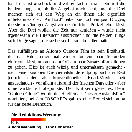
hat. Luisa ist geschockt und will einfach nur raus. Sie ruft die
beiden Jungs an, ob ihr Angebot noch steht, und die Drei
machen sich auf den Weg an ein ihnen alle eigentlich
unbekanntes Ziel. "An Bord" haben sie noch ein paar Drogen,
die sie in ständiger Angst vor der örtlichen Polizei leben lässt.
Aber die Drei wollen die Zeit nur genießen - würde nicht
irgendwann die Eifersucht ausbrechen und die beiden Jungs
sich Dinge sagen, die sie besser für sich behalten hätten ...
Das auffälligste an Alfonso Curaons Film ist sein Erzählstil,
der das Bild immer mal wieder für ein paar Sekunden
einfrieren lässt, um aus dem Off ein paar Zusatzinformationen
zu geben. Dies ist auch witzig und unterhaltsam gemacht -
nach einer knappen Dreivierteilstunde entpuppt sich der Rest
jedoch leider als konventionelles Road-Movie; nett
anzuschauen - vor allem aufgrund der frischen Darsteller - aber
ohne wirkliche Höhepunkte. Den Kritikern gefiel es: Beim
"Golden Globe" wurde der Streifen als "bester Auslandsfilm"
nominiert, bei den "OSCAR"s gab es eine Berücksichtigung
für das beste Drehbuch.
Die Redaktions-Wertung:
40 %
Autor/Bearbeitung:
Frank Ehrlacher