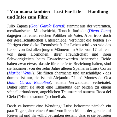
"Y tu mama tambien - Lust For Life" - Handlung
und Infos zum Film:
Julio Zapata (
Gael García Bernal
) stammt aus der verarmten,
mexikanischen Mittelschicht, Tenoch Iturbide (
Diego Luna
)
dagegen hat einen reichen Politiker als Vater. Aber trotz doch
der gesellschaftlichen Unterschiede, verbindet die beiden 17-
Jährigen eine dicke Freundschaft. Ihr Leben wird - so wie das
Leben von fast allen jungen Männern im Alter von 17 Jahren -
von ihren Hormonen, ihrer Freundschaft und ihren
Schwierigkeiten beim Erwachsenwerden beherrscht. Beide
haben zwar etwas, das sie für eine feste Beziehung halten, sind
sie fasziniert von der zehn Jahre älteren Spanierin Luisa Cortes
(
Maribel Verdu
). Sie flirten charmante und unschuldige - das
dumme ist nur, sie ist mit Alejandro "Jano" Montes de Oca
(
Juan Carlos Remolina
), einem Verwandten, verheiratet.
Daher lehnt sie auch eine Einladung der beiden zu einem
schnell erfundenen, angeblichen Traumstrand namens Boca del
Cielo ("Himmelsmund") schnell ab.
Doch es kommt eine Wendung: Luisa bekommt nämlich ein
paar Tage später einen Anruf von ihrem Mann, der gerade auf
Reisen ist und ihr völlig betrunken gesteht, dass er sie betrogen