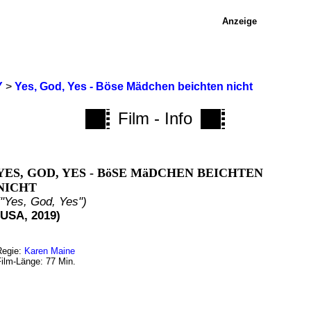
Anzeige
Y
>
Yes, God, Yes - Böse Mädchen beichten nicht
Film - Info
YES, GOD, YES - BöSE MäDCHEN BEICHTEN
NICHT
("Yes, God, Yes")
(USA, 2019)
Regie:
Karen Maine
Film-Länge: 77 Min.