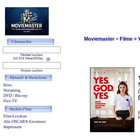
Moviemaster
>
Filme > 
Filmtitel suchen
(10.574 Filme/DVDs)
Person suchen
Kino
Streaming
DVD / Blu-ray
Free-TV
Film-Lexikon
Alle OSCAR®-Gewinner
Impressum