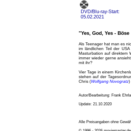
DVD/Blu-ray-Start:
05.02.2021
"Yes, God, Yes - Böse
Als Teenager hat man es nich
im ländlichen Teil der USA
Masturbation auf direktem W
immer wieder gerne ansieht
mit ihr?
Vier Tage in einem Kirchen
stehen auf der Tagesordnung
Chris (
Wolfgang Novogratz
)
Autor/Bearbeitung: Frank Ehrl
Update: 21.10.2020
Alle Preisangaben ohne Gewäh
© 1996 - 2026 moviemaster.de