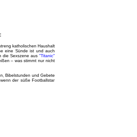
:
streng katholischen Haushalt
Ehe eine Sünde ist und auch
ich die Sexszene aus
"Titanic"
ißen – was stimmt nur nicht
en, Bibelstunden und Gebete
, wenn der süße Footballstar