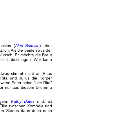
oskins (
Alec Baldwin
) eher
zlich. Als die beiden aus der
Wunsch: Er möchte die Braut
h nicht abschlagen. Wer kann
ndwas stimmt nicht an Ritas
ita und Julius die Körper
wenn Peter seine "alte Rita"
 er nur aus diesem Dilemma
ägerin
Kathy Bates
mit), ist
r Film zwischen Komödie und
ren Stories dann doch noch