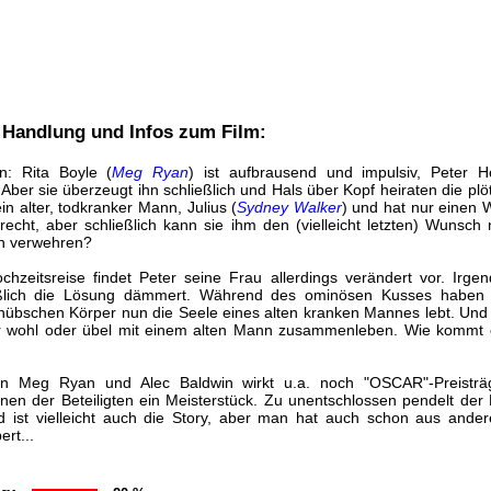
- Handlung und Infos zum Film:
n: Rita Boyle (
Meg Ryan
) ist aufbrausend und impulsiv, Peter H
Aber sie überzeugt ihn schließlich und Hals über Kopf heiraten die plöt
n alter, todkranker Mann, Julius (
Sydney Walker
) und hat nur einen 
recht, aber schließlich kann sie ihm den (vielleicht letzten) Wunsc
en verwehren?
hzeitsreise findet Peter seine Frau allerdings verändert vor. Irge
ießlich die Lösung dämmert. Während des ominösen Kusses haben R
 hübschen Körper nun die Seele eines alten kranken Mannes lebt. Und 
er wohl oder übel mit einem alten Mann zusammenleben. Wie kommt
en Meg Ryan und Alec Baldwin wirkt u.a. noch "OSCAR"-Preistr
einen der Beteiligten ein Meisterstück. Zu unentschlossen pendelt de
 ist vielleicht auch die Story, aber man hat auch schon aus ande
rt...