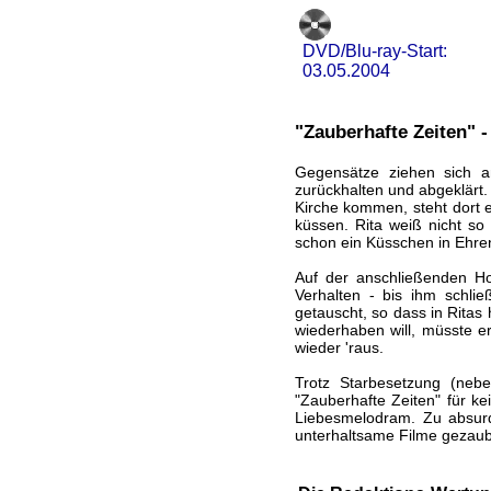
DVD/Blu-ray-Start:
03.05.2004
"Zauberhafte Zeiten" 
Gegensätze ziehen sich a
zurückhalten und abgeklärt. 
Kirche kommen, steht dort ei
küssen. Rita weiß nicht so 
schon ein Küsschen in Ehr
Auf der anschließenden Hoc
Verhalten - bis ihm schl
getauscht, so dass in Ritas
wiederhaben will, müsste 
wieder 'raus.
Trotz Starbesetzung (neb
"Zauberhafte Zeiten" für k
Liebesmelodram. Zu absurd
unterhaltsame Filme gezaube