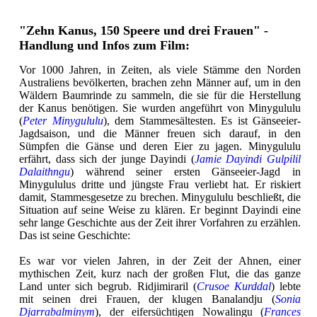
"Zehn Kanus, 150 Speere und drei Frauen" -
Handlung und Infos zum Film:
Vor 1000 Jahren, in Zeiten, als viele Stämme den Norden
Australiens bevölkerten, brachen zehn Männer auf, um in den
Wäldern Baumrinde zu sammeln, die sie für die Herstellung
der Kanus benötigen. Sie wurden angeführt von Minygululu
(
Peter Minygululu
), dem Stammesältesten. Es ist Gänseeier-
Jagdsaison, und die Männer freuen sich darauf, in den
Sümpfen die Gänse und deren Eier zu jagen. Minygululu
erfährt, dass sich der junge Dayindi (
Jamie Dayindi Gulpilil
Dalaithngu
) während seiner ersten Gänseeier-Jagd in
Minygululus dritte und jüngste Frau verliebt hat. Er riskiert
damit, Stammesgesetze zu brechen. Minygululu beschließt, die
Situation auf seine Weise zu klären. Er beginnt Dayindi eine
sehr lange Geschichte aus der Zeit ihrer Vorfahren zu erzählen.
Das ist seine Geschichte:
Es war vor vielen Jahren, in der Zeit der Ahnen, einer
mythischen Zeit, kurz nach der großen Flut, die das ganze
Land unter sich begrub. Ridjimiraril (
Crusoe Kurddal
) lebte
mit seinen drei Frauen, der klugen Banalandju (
Sonia
Djarrabalminym
), der eifersüchtigen Nowalingu (
Frances