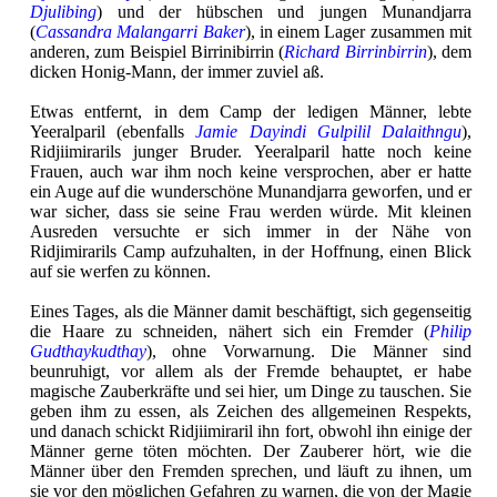
Djulibing
) und der hübschen und jungen Munandjarra
(
Cassandra Malangarri Baker
), in einem Lager zusammen mit
anderen, zum Beispiel Birrinibirrin (
Richard Birrinbirrin
), dem
dicken Honig-Mann, der immer zuviel aß.
Etwas entfernt, in dem Camp der ledigen Männer, lebte
Yeeralparil (ebenfalls
Jamie Dayindi Gulpilil Dalaithngu
),
Ridjiimirarils junger Bruder. Yeeralparil hatte noch keine
Frauen, auch war ihm noch keine versprochen, aber er hatte
ein Auge auf die wunderschöne Munandjarra geworfen, und er
war sicher, dass sie seine Frau werden würde. Mit kleinen
Ausreden versuchte er sich immer in der Nähe von
Ridjimirarils Camp aufzuhalten, in der Hoffnung, einen Blick
auf sie werfen zu können.
Eines Tages, als die Männer damit beschäftigt, sich gegenseitig
die Haare zu schneiden, nähert sich ein Fremder (
Philip
Gudthaykudthay
), ohne Vorwarnung. Die Männer sind
beunruhigt, vor allem als der Fremde behauptet, er habe
magische Zauberkräfte und sei hier, um Dinge zu tauschen. Sie
geben ihm zu essen, als Zeichen des allgemeinen Respekts,
und danach schickt Ridjiimiraril ihn fort, obwohl ihn einige der
Männer gerne töten möchten. Der Zauberer hört, wie die
Männer über den Fremden sprechen, und läuft zu ihnen, um
sie vor den möglichen Gefahren zu warnen, die von der Magie