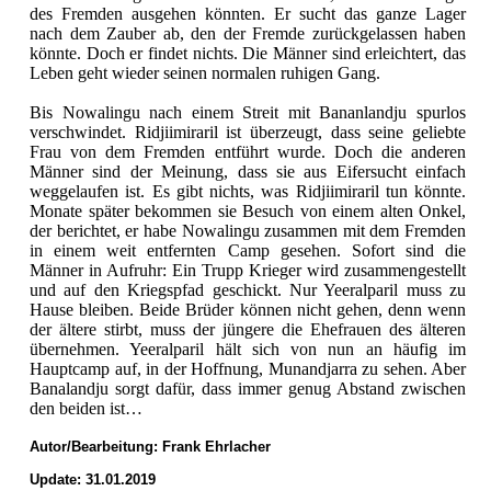
des Fremden ausgehen könnten. Er sucht das ganze Lager
nach dem Zauber ab, den der Fremde zurückgelassen haben
könnte. Doch er findet nichts. Die Männer sind erleichtert, das
Leben geht wieder seinen normalen ruhigen Gang.
Bis Nowalingu nach einem Streit mit Bananlandju spurlos
verschwindet. Ridjiimiraril ist überzeugt, dass seine geliebte
Frau von dem Fremden entführt wurde. Doch die anderen
Männer sind der Meinung, dass sie aus Eifersucht einfach
weggelaufen ist. Es gibt nichts, was Ridjiimiraril tun könnte.
Monate später bekommen sie Besuch von einem alten Onkel,
der berichtet, er habe Nowalingu zusammen mit dem Fremden
in einem weit entfernten Camp gesehen. Sofort sind die
Männer in Aufruhr: Ein Trupp Krieger wird zusammengestellt
und auf den Kriegspfad geschickt. Nur Yeeralparil muss zu
Hause bleiben. Beide Brüder können nicht gehen, denn wenn
der ältere stirbt, muss der jüngere die Ehefrauen des älteren
übernehmen. Yeeralparil hält sich von nun an häufig im
Hauptcamp auf, in der Hoffnung, Munandjarra zu sehen. Aber
Banalandju sorgt dafür, dass immer genug Abstand zwischen
den beiden ist…
Autor/Bearbeitung:
Frank Ehrlacher
Update: 31.01.2019