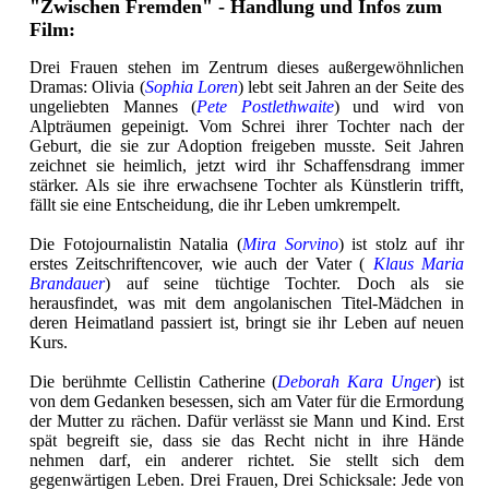
"Zwischen Fremden" - Handlung und Infos zum
Film:
Drei Frauen stehen im Zentrum dieses außergewöhnlichen
Dramas: Olivia (
Sophia Loren
) lebt seit Jahren an der Seite des
ungeliebten Mannes (
Pete Postlethwaite
) und wird von
Alpträumen gepeinigt. Vom Schrei ihrer Tochter nach der
Geburt, die sie zur Adoption freigeben musste. Seit Jahren
zeichnet sie heimlich, jetzt wird ihr Schaffensdrang immer
stärker. Als sie ihre erwachsene Tochter als Künstlerin trifft,
fällt sie eine Entscheidung, die ihr Leben umkrempelt.
Die Fotojournalistin Natalia (
Mira Sorvino
) ist stolz auf ihr
erstes Zeitschriftencover, wie auch der Vater (
Klaus Maria
Brandauer
) auf seine tüchtige Tochter. Doch als sie
herausfindet, was mit dem angolanischen Titel-Mädchen in
deren Heimatland passiert ist, bringt sie ihr Leben auf neuen
Kurs.
Die berühmte Cellistin Catherine (
Deborah Kara Unger
) ist
von dem Gedanken besessen, sich am Vater für die Ermordung
der Mutter zu rächen. Dafür verlässt sie Mann und Kind. Erst
spät begreift sie, dass sie das Recht nicht in ihre Hände
nehmen darf, ein anderer richtet. Sie stellt sich dem
gegenwärtigen Leben. Drei Frauen, Drei Schicksale: Jede von