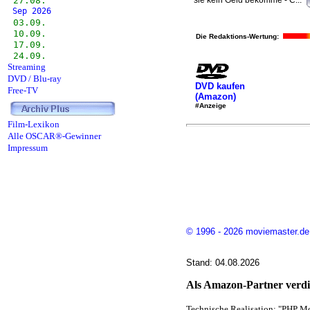
27.08.
sie kein Geld bekomme - C...
Sep 2026
03.09.
10.09.
Die Redaktions-Wertung:
17.09.
24.09.
Streaming
DVD / Blu-ray
DVD kaufen
Free-TV
(Amazon)
#Anzeige
Film-Lexikon
Alle OSCAR®-Gewinner
Impressum
© 1996 - 2026 moviemaster.de
Stand: 04.08.2026
Als Amazon-Partner verdie
Technische Realisation: "PHP Mo