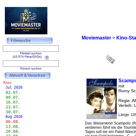
Moviemaster
>
Kino-Sta
Filmtitel suchen
(10.574 Filme/DVDs)
Person suchen
Scampo
Kino
mit
Jul 2026
Romy Sch
02.07.
09.07.
Regie: A
16.07.
Verleih: 
23.07.
30.07.
Länge: 10
Aug 2026
06.08.
Das Waisenkind Scampolo (Rom
13.08.
verdienen führt sie die Tourist
20.08.
Tages soll sie ein Paket Wäsch