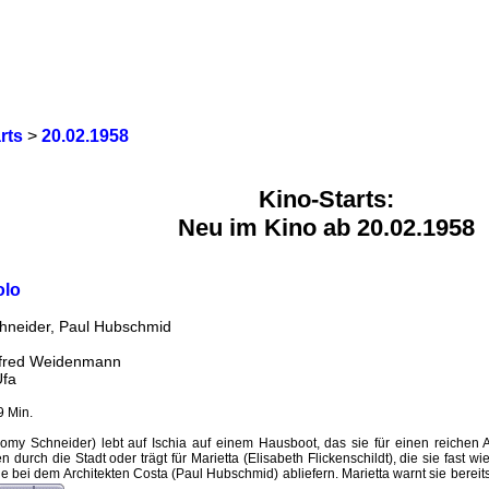
rts
>
20.02.1958
Kino-Starts:
Neu im Kino ab 20.02.1958
lo
neider, Paul Hubschmid
lfred Weidenmann
Ufa
9 Min.
y Schneider) lebt auf Ischia auf einem Hausboot, das sie für einen reichen 
en durch die Stadt oder trägt für Marietta (Elisabeth Flickenschildt), die sie fast
e bei dem Architekten Costa (Paul Hubschmid) abliefern. Marietta warnt sie bereit