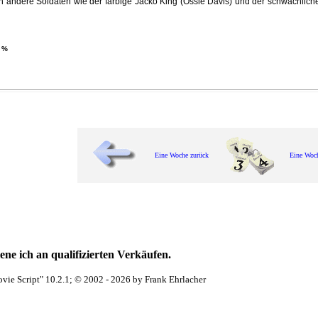
ch andere Soldaten wie der farbige Jacko King (Ossie Davis) und der schwächlic
 %
Eine Woche zurück
Eine Woc
ne ich an qualifizierten Verkäufen.
vie Script" 10.2.1; © 2002 - 2026 by Frank Ehrlacher