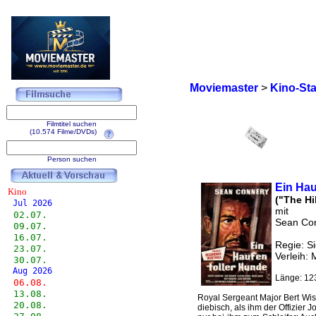
Moviemaster
>
Kino-Sta
Filmtitel suchen
(10.574 Filme/DVDs)
Person suchen
Ein Hau
Kino
("The Hil
Jul 2026
mit
02.07.
Sean Con
09.07.
16.07.
Regie: S
23.07.
Verleih:
30.07.
Aug 2026
Länge: 12
06.08.
13.08.
Royal Sergeant Major Bert Wisl
20.08.
diebisch, als ihm der Offizier 