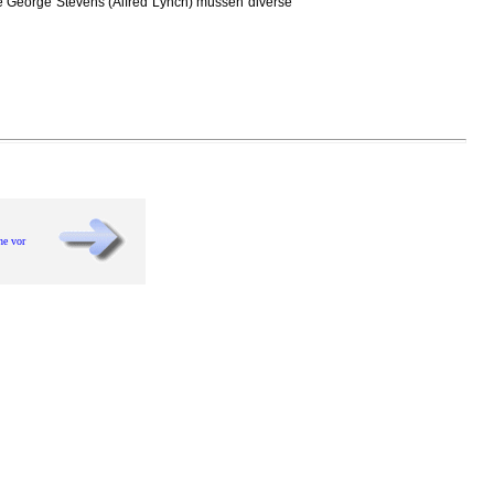
he George Stevens (Alfred Lynch) müssen diverse
he vor