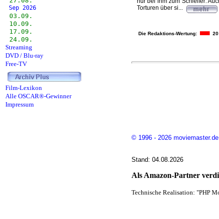
27.08.
nur bei ihm zum Schleifer: Au
Sep 2026
Torturen über si...
03.09.
10.09.
17.09.
Die Redaktions-Wertung:
20
24.09.
Streaming
DVD / Blu-ray
Free-TV
Film-Lexikon
Alle OSCAR®-Gewinner
Impressum
© 1996 - 2026 moviemaster.de
Stand: 04.08.2026
Als Amazon-Partner verdie
Technische Realisation: "PHP Mo