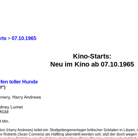
rts
>
07.10.1965
Kino-Starts:
Neu im Kino ab 07.10.1965
fen toller Hunde
l")
nery, Harry Andrews
idney Lumet
 MGM
3 Min.
on (Harry Andrews) leitet ein Strafgefangenenlager britischer Soldaten in Libyen, m
Joe Roberts (Sean Connery) als Häftling überstellt werden soll, sitzt der doch wegen