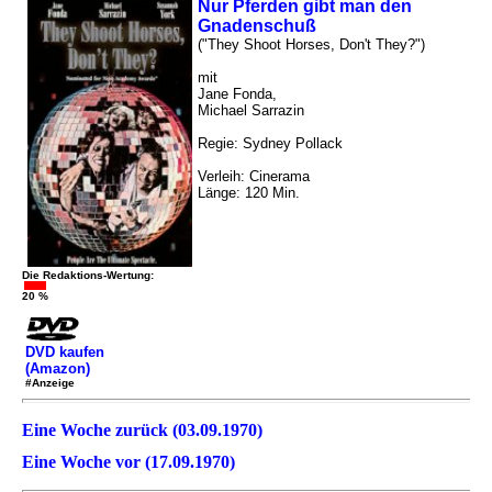
Nur Pferden gibt man den
Gnadenschuß
("They Shoot Horses, Don't They?")
mit
Jane Fonda,
Michael Sarrazin
Regie: Sydney Pollack
Verleih: Cinerama
Länge: 120 Min.
Die Redaktions-Wertung:
20 %
DVD kaufen
(Amazon)
#Anzeige
Eine Woche zurück (03.09.1970)
Eine Woche vor (17.09.1970)