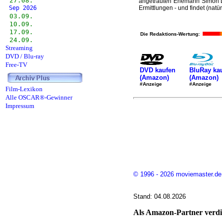
27.08.
angetrauten Ehemann Simon Doy
Sep 2026
Ermittlungen - und findet (natür
03.09.
10.09.
17.09.
Die Redaktions-Wertung:
24.09.
Streaming
DVD / Blu-ray
Free-TV
DVD kaufen
BluRay ka
(Amazon)
(Amazon)
#Anzeige
#Anzeige
Film-Lexikon
Alle OSCAR®-Gewinner
Impressum
© 1996 - 2026 moviemaster.de
Stand: 04.08.2026
Als Amazon-Partner verdie