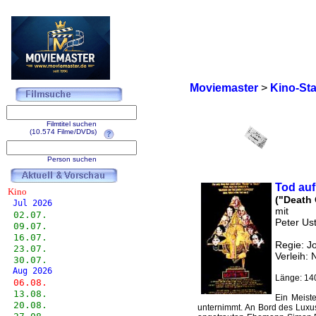
Moviemaster
>
Kino-Sta
Filmtitel suchen
(10.574 Filme/DVDs)
Person suchen
Tod auf
Kino
("Death 
Jul 2026
mit
02.07.
Peter Ust
09.07.
16.07.
Regie: J
23.07.
Verleih:
30.07.
Aug 2026
Länge: 14
06.08.
13.08.
Ein Meist
20.08.
unternimmt. An Bord des Luxusd