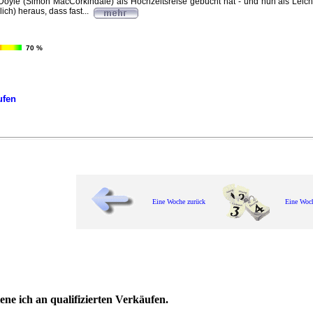
le (Simon MacCorkindale) als Hochzeitsreise gebucht hat - und nun als Leiche 
lich) heraus, dass fast...
70 %
ufen
Eine Woche zurück
Eine Woc
ne ich an qualifizierten Verkäufen.