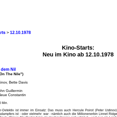
rts
>
12.10.1978
Kino-Starts:
Neu im Kino ab 12.10.1978
 dem Nil
On The Nile")
inov, Bette Davis
ohn Guillermin
 Neue Constantin
0 Min.
er-Detektiv ist immer im Einsatz: Das muss auch Hercule Poirot (Peter Ustinov
ampfers ist - oder vielmehr: war - nämlich auch die Millionenerbin Linnet Ridgew