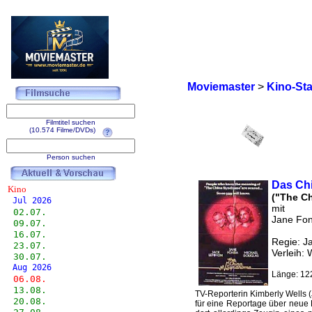
Moviemaster
>
Kino-Sta
Filmtitel suchen
(10.574 Filme/DVDs)
Person suchen
Das Ch
Kino
("The C
Jul 2026
mit
02.07.
Jane Fo
09.07.
16.07.
Regie: J
23.07.
Verleih:
30.07.
Aug 2026
Länge: 12
06.08.
13.08.
TV-Reporterin Kimberly Wells (
20.08.
für eine Reportage über neue