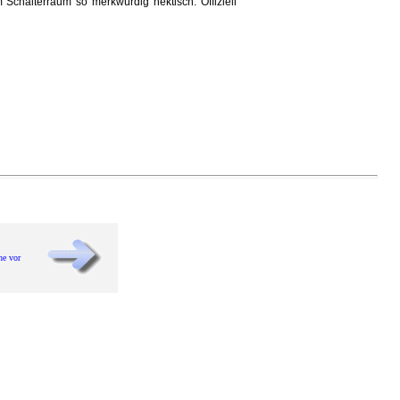
 Schalterraum so merkwürdig hektisch. Offiziell
he vor