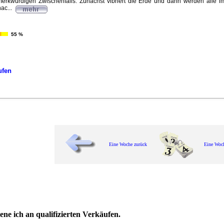
merkwürdigen Zwischenfalls: Zunächst vibriert die Erde und dann werden alle im
ac...
55 %
ufen
Eine Woche zurück
Eine Woc
ne ich an qualifizierten Verkäufen.