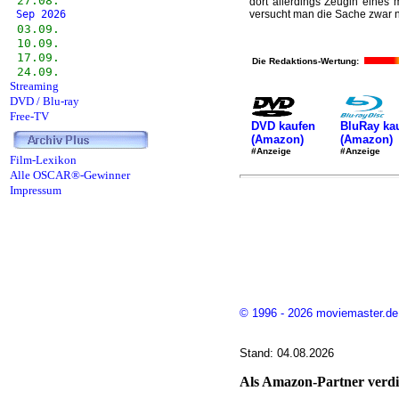
27.08.
dort allerdings Zeugin eines 
Sep 2026
versucht man die Sache zwar n
03.09.
10.09.
17.09.
Die Redaktions-Wertung:
24.09.
Streaming
DVD / Blu-ray
Free-TV
DVD kaufen
BluRay ka
(Amazon)
(Amazon)
#Anzeige
#Anzeige
Film-Lexikon
Alle OSCAR®-Gewinner
Impressum
© 1996 - 2026 moviemaster.de
Stand: 04.08.2026
Als Amazon-Partner verdie