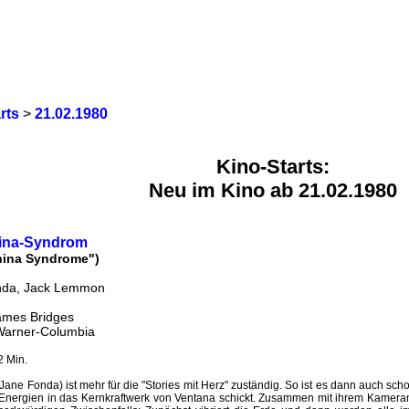
rts
>
21.02.1980
Kino-Starts:
Neu im Kino ab 21.02.1980
ina-Syndrom
hina Syndrome")
nda, Jack Lemmon
ames Bridges
 Warner-Columbia
2 Min.
Jane Fonda) ist mehr für die "Stories mit Herz" zuständig. So ist es dann auch scho
 Energien in das Kernkraftwerk von Ventana schickt. Zusammen mit ihrem Kamer