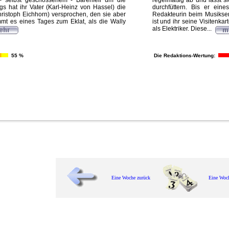
 selbst geschossenem - Bärenfell um die
regelmäßig ab und lässt si
ings hat ihr Vater (Karl-Heinz von Hassel) die
durchfüttern. Bis er ein
ristoph Eichhorn) versprochen, den sie aber
Redakteurin beim Musiksen
mt es eines Tages zum Eklat, als die Wally
ist und ihr seine Visitenkar
als Elektriker. Diese...
55 %
Die Redaktions-Wertung:
Eine Woche zurück
Eine Woc