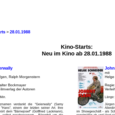
rts
>
28.01.1988
Kino-Starts:
Neu im Kino ab 28.01.1988
erwally
John
mit
gen, Ralph Morgenstern
Helge
alter Bockmayer
Regie
Filmverlag der Autoren
Verlei
Min.
Länge:
tznamen verdankt die "Geierwally" (Samy
Jürgen 
Hans", einem der letzten seiner Art. Ihre
Allerd
rt dem "Bärnejosef" (Gotffried Lackmann),
im Showgeschäft - als Schl