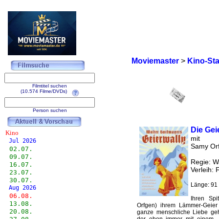
Moviemaster
>
Kino-Sta
Filmtitel suchen
(10.574 Filme/DVDs)
Person suchen
Die Gei
Kino
mit
Jul 2026
Samy Orf
02.07.
09.07.
Regie: W
16.07.
Verleih: 
23.07.
30.07.
Länge: 91 
Aug 2026
06.08.
Ihren Spi
13.08.
Orfgen) ihrem Lämmer-Geier "
20.08.
ganze menschliche Liebe gehö