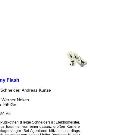
ny Flash
 Schneider, Andreas Kunze
: Werner Nekes
h: FiFiGe
 80 Min.
Putzkothen (Helge Schneider) ist Elektromeister.
ings träumt er von einer gaaanz großen Karriere
agersänger. Bei Agenturen blitzt er allerdings