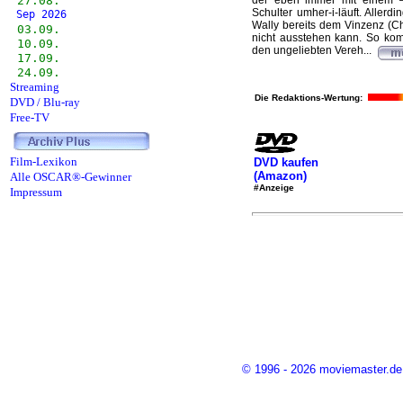
27.08.
der eben immer mit einem –
Schulter umher-i-läuft. Allerd
Sep 2026
Wally bereits dem Vinzenz (Ch
03.09.
nicht ausstehen kann. So kom
10.09.
den ungeliebten Vereh...
17.09.
24.09.
Streaming
Die Redaktions-Wertung:
DVD / Blu-ray
Free-TV
Film-Lexikon
DVD kaufen
(Amazon)
Alle OSCAR®-Gewinner
#Anzeige
Impressum
© 1996 - 2026 moviemaster.de