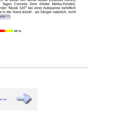
ch so weiter von seiner Mutter (Andreas Kunze)
es Tages Cornelia Dom (Heike Melba-Fendel),
der "Musik SAT" bei einer Autopanne behilflich
te in die Hand drückt - als Sänger natürlich, nicht
65 %
he vor