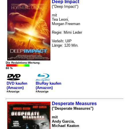
Deep Impact
("Deep Impact")
mit
Tea Leoni,
Morgan Freeman
Regie: Mimi Leder
Verleih: UIP
Länge: 120 Min.
Die Redaktions-Wertung:
80 %
DVD kaufen
BluRay kaufen
(Amazon)
(Amazon)
#Anzeige
#Anzeige
Desperate Measures
("Desperate Measures")
mit
Andy Garcia,
Michael Keaton