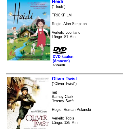
Heidi
("Heidi")
TRICKFILM
Regie: Alan Simpson
Verleih: Loonland
Länge: 81 Min.
DVD kaufen
(Amazon)
#Anzeige
Oliver Twist
("Oliver Twist")
mit
Barney Clark,
Jeremy Swift
Regie: Roman Polanski
Verleih: Tobis
Länge: 128 Min.