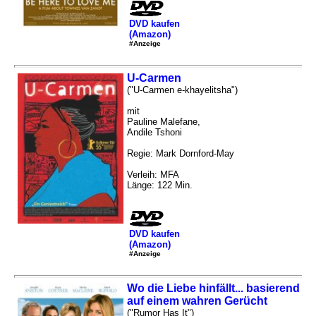
DVD kaufen
(Amazon)
#Anzeige
U-Carmen
("U-Carmen e-khayelitsha")
mit
Pauline Malefane,
Andile Tshoni
Regie: Mark Dornford-May
Verleih: MFA
Länge: 122 Min.
DVD kaufen
(Amazon)
#Anzeige
Wo die Liebe hinfällt... basierend
auf einem wahren Gerücht
("Rumor Has It")