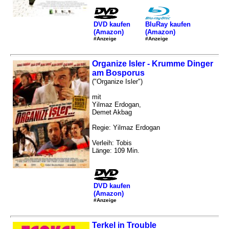
DVD kaufen
BluRay kaufen
(Amazon)
(Amazon)
#Anzeige
#Anzeige
Organize Isler - Krumme Dinger
am Bosporus
("Organize Isler")
mit
Yilmaz Erdogan,
Demet Akbag
Regie: Yilmaz Erdogan
Verleih: Tobis
Länge: 109 Min.
DVD kaufen
(Amazon)
#Anzeige
Terkel in Trouble